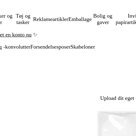
ker og
Tøj og
Bolig og
Inv
Reklameartikler
Emballage
er
tasker
gaver
papirarti
ret en konto nu
✨
g -konvolutter
Forsendelsesposer
Skabeloner
Upload dit eget