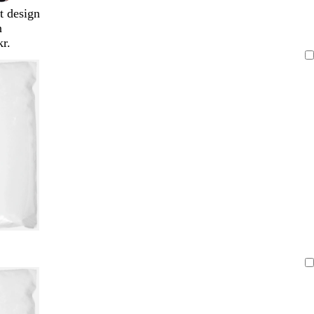
t design
n
kr.