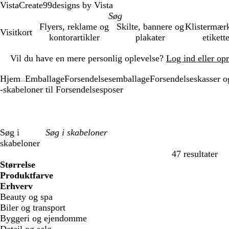
VistaCreate
99designs by Vista
Flyers, reklame og
Skilte, bannere og
Klistermær
Visitkort
kontorartikler
plakater
etikett
Slide
Vil du have en mere personlig oplevelse?
Log ind eller op
1
af
Hjem
Emballage
Forsendelsesemballage
Forsendelseskasser o
1
...
-skabeloner til Forsendelsesposer
Søg i
skabeloner
47 resultater
Filtre
Størrelse
Produktfarve
Erhverv
Beauty og spa
Biler og transport
Byggeri og ejendomme