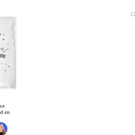
ce
d en