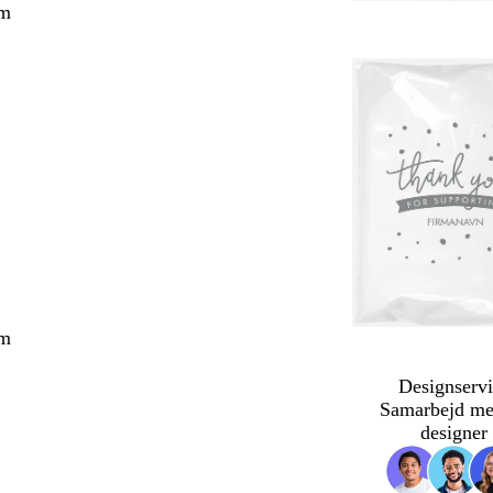
cm
cm
Designservi
Samarbejd me
designer