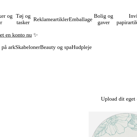
ker og
Tøj og
Bolig og
Inv
Reklameartikler
Emballage
er
tasker
gaver
papirarti
ret en konto nu
✨
 på ark
Skabeloner
Beauty og spa
Hudpleje
Upload dit eget