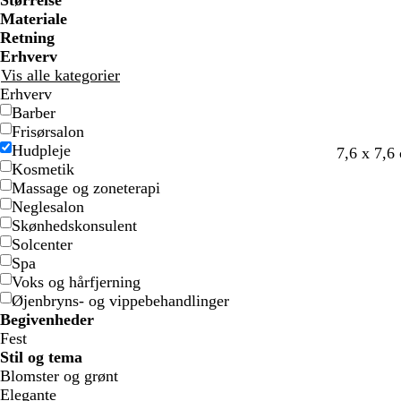
Størrelse
e
e
f
f
ø
ø
Materiale
a
a
d
d
Retning
r
r
Erhverv
v
v
Vis alle kategorier
e
e
Erhverv
d
d
Barber
e
e
Frisørsalon
Hudpleje
l
h
l
h
c
7,6 x 7,6
Kosmetik
y
v
y
v
r
Massage og zoneterapi
s
i
s
i
e
Neglesalon
e
d
e
d
m
Skønhedskonsulent
g
g
e
Solcenter
r
r
Spa
å
å
Voks og hårfjerning
Øjenbryns- og vippebehandlinger
Begivenheder
Fest
Stil og tema
Blomster og grønt
Elegante