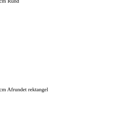
 cm Rund
 cm Afrundet rektangel