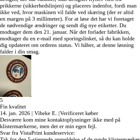
prikkerne (sikkerhedslinjen) og placeres indenfor, fordi man
ikke ved, hvor maskinen vil falde ved skæring (der er altid
en margen på 3 millimeter). For at løse det har vi foretaget
de nødvendige ændringer og sendt dig nye etiketter. Du
modtager dem den 21. januar. Når det forlader fabrikken,
modtager du en e-mail med sporingslinket, så du kan holde
dig opdateret om ordrens status. Vi håber, at denne løsning
falder i din smag.
5
Fin kvalitet
14. jan. 2026
|
Vibeke E.
|
Verificeret køber
Desværre kom mine kontaktoplysninger ikke med på
klistermærkerne, men det er min egen fejl.
Svar fra VistaPrint kundeservice:
Tak for den 5-stjernede anmeldelse af de runde klistermærker