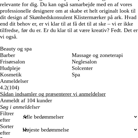
relevante for dig. Du kan også samarbejde med en af vores
professionelle designere om at skabe et helt originalt look til
dit design af Skønhedskonsulent Klistermærker på ark. Hvad
end dit behov er, er vi klar til at få det til at ske – vi er ikke
tilfredse, før du er. Er du klar til at være kreativ? Fedt. Det er
vi også.
Beauty og spa
Barber
Massage og zoneterapi
Frisørsalon
Neglesalon
Hudpleje
Solcenter
Kosmetik
Spa
Anmeldelser
104
4.2
(
104
)
anmeldelser
Sådan indsamler og præsenterer vi anmeldelser
Anmeldt af 104 kunder
Min
søgetekst
Filtrer
efter
Sorter
efter