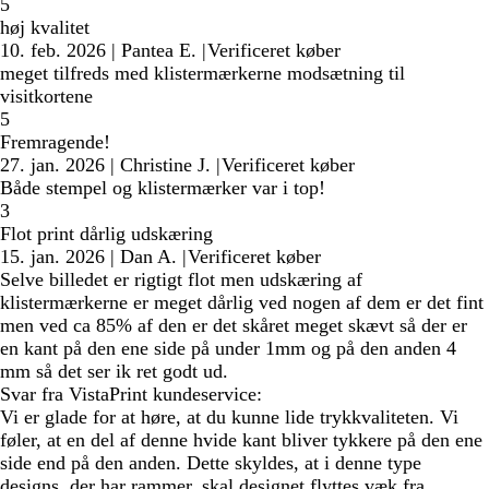
5
høj kvalitet
10. feb. 2026
|
Pantea E.
|
Verificeret køber
meget tilfreds med klistermærkerne modsætning til
visitkortene
5
Fremragende!
27. jan. 2026
|
Christine J.
|
Verificeret køber
Både stempel og klistermærker var i top!
3
Flot print dårlig udskæring
15. jan. 2026
|
Dan A.
|
Verificeret køber
Selve billedet er rigtigt flot men udskæring af
klistermærkerne er meget dårlig ved nogen af dem er det fint
men ved ca 85% af den er det skåret meget skævt så der er
en kant på den ene side på under 1mm og på den anden 4
mm så det ser ik ret godt ud.
Svar fra VistaPrint kundeservice:
Vi er glade for at høre, at du kunne lide trykkvaliteten. Vi
føler, at en del af denne hvide kant bliver tykkere på den ene
side end på den anden. Dette skyldes, at i denne type
designs, der har rammer, skal designet flyttes væk fra