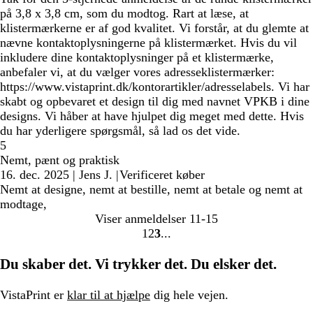
på 3,8 x 3,8 cm, som du modtog. Rart at læse, at
klistermærkerne er af god kvalitet. Vi forstår, at du glemte at
nævne kontaktoplysningerne på klistermærket. Hvis du vil
inkludere dine kontaktoplysninger på et klistermærke,
anbefaler vi, at du vælger vores adresseklistermærker:
https://www.vistaprint.dk/kontorartikler/adresselabels. Vi har
skabt og opbevaret et design til dig med navnet VPKB i dine
designs. Vi håber at have hjulpet dig meget med dette. Hvis
du har yderligere spørgsmål, så lad os det vide.
5
Nemt, pænt og praktisk
16. dec. 2025
|
Jens J.
|
Verificeret køber
Nemt at designe, nemt at bestille, nemt at betale og nemt at
modtage,
Viser anmeldelser
11-15
1
2
3
Gå
Gå
Gå
til
til
til
Du skaber det. Vi trykker det. Du elsker det.
side
side
side
VistaPrint er
klar til at hjælpe
dig hele vejen.