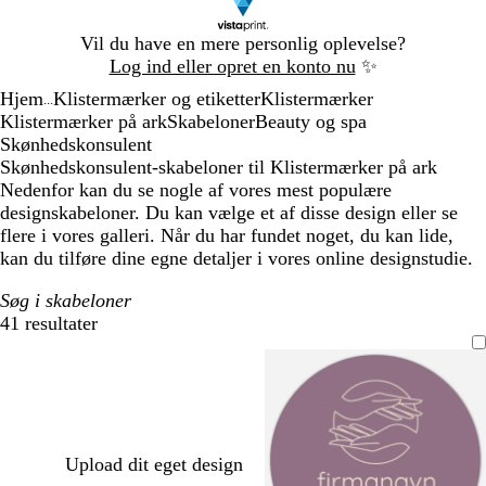
Slide
Vil du have en mere personlig oplevelse?
1
Log ind eller opret en konto nu
✨
af
Hjem
Klistermærker og etiketter
Klistermærker
1
...
Klistermærker på ark
Skabeloner
Beauty og spa
Skønhedskonsulent
Skønhedskonsulent-skabeloner til Klistermærker på ark
Nedenfor kan du se nogle af vores mest populære
designskabeloner. Du kan vælge et af disse design eller se
flere i vores galleri. Når du har fundet noget, du kan lide,
kan du tilføre dine egne detaljer i vores online designstudie.
Søg i skabeloner
41 resultater
Filtre
Upload dit eget design