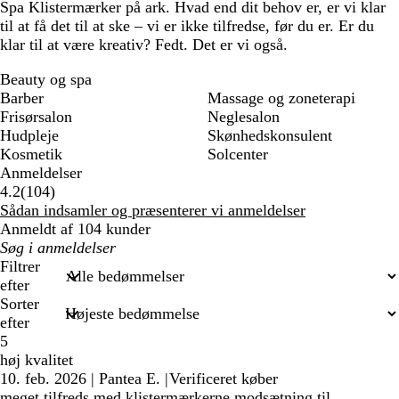
Spa Klistermærker på ark. Hvad end dit behov er, er vi klar
til at få det til at ske – vi er ikke tilfredse, før du er. Er du
klar til at være kreativ? Fedt. Det er vi også.
Beauty og spa
Barber
Massage og zoneterapi
Frisørsalon
Neglesalon
Hudpleje
Skønhedskonsulent
Kosmetik
Solcenter
Anmeldelser
104
4.2
(
104
)
anmeldelser
Sådan indsamler og præsenterer vi anmeldelser
Anmeldt af 104 kunder
Min
søgetekst
Filtrer
efter
Sorter
efter
5
høj kvalitet
10. feb. 2026
|
Pantea E.
|
Verificeret køber
meget tilfreds med klistermærkerne modsætning til