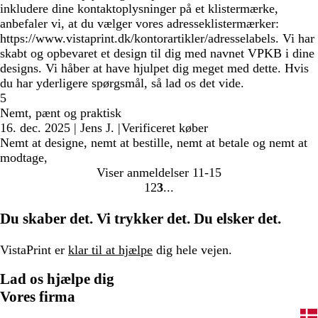
inkludere dine kontaktoplysninger på et klistermærke,
anbefaler vi, at du vælger vores adresseklistermærker:
https://www.vistaprint.dk/kontorartikler/adresselabels. Vi har
skabt og opbevaret et design til dig med navnet VPKB i dine
designs. Vi håber at have hjulpet dig meget med dette. Hvis
du har yderligere spørgsmål, så lad os det vide.
5
Nemt, pænt og praktisk
16. dec. 2025
|
Jens J.
|
Verificeret køber
Nemt at designe, nemt at bestille, nemt at betale og nemt at
modtage,
Viser anmeldelser
11-15
1
2
3
Gå
Gå
Gå
til
til
til
Du skaber det. Vi trykker det. Du elsker det.
side
side
side
VistaPrint er
klar til at hjælpe
dig hele vejen.
Lad os hjælpe dig
Vores firma