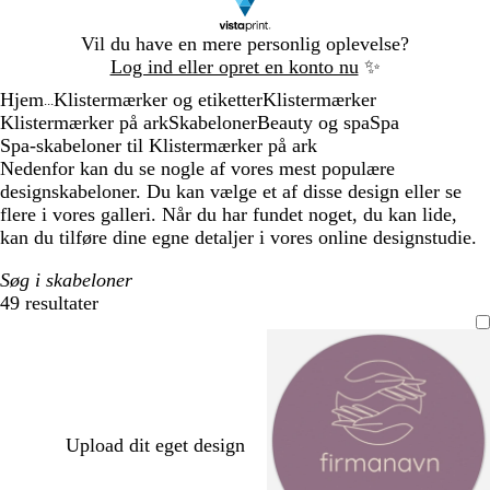
Slide
Vil du have en mere personlig oplevelse?
1
Log ind eller opret en konto nu
✨
af
Hjem
Klistermærker og etiketter
Klistermærker
1
...
Klistermærker på ark
Skabeloner
Beauty og spa
Spa
Spa-skabeloner til Klistermærker på ark
Nedenfor kan du se nogle af vores mest populære
designskabeloner. Du kan vælge et af disse design eller se
flere i vores galleri. Når du har fundet noget, du kan lide,
kan du tilføre dine egne detaljer i vores online designstudie.
Søg i skabeloner
49 resultater
Filtre
Upload dit eget design