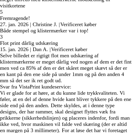
visitkortene
5
Fremragende!
27. jan. 2026
|
Christine J.
|
Verificeret køber
Både stempel og klistermærker var i top!
3
Flot print dårlig udskæring
15. jan. 2026
|
Dan A.
|
Verificeret køber
Selve billedet er rigtigt flot men udskæring af
klistermærkerne er meget dårlig ved nogen af dem er det fint
men ved ca 85% af den er det skåret meget skævt så der er
en kant på den ene side på under 1mm og på den anden 4
mm så det ser ik ret godt ud.
Svar fra VistaPrint kundeservice:
Vi er glade for at høre, at du kunne lide trykkvaliteten. Vi
føler, at en del af denne hvide kant bliver tykkere på den ene
side end på den anden. Dette skyldes, at i denne type
designs, der har rammer, skal designet flyttes væk fra
prikkerne (sikkerhedslinjen) og placeres indenfor, fordi man
ikke ved, hvor maskinen vil falde ved skæring (der er altid
en margen på 3 millimeter). For at løse det har vi foretaget