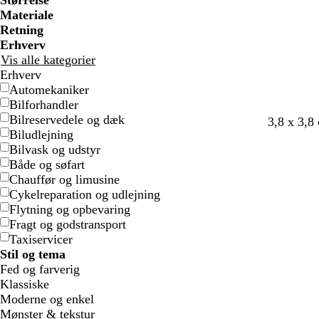
Størrelse
e
e
f
f
ø
ø
Materiale
a
a
d
d
Retning
r
r
Erhverv
v
v
Vis alle kategorier
e
e
Erhverv
d
d
Automekaniker
e
e
Bilforhandler
Bilreservedele og dæk
3,8 x 3,8
Biludlejning
Bilvask og udstyr
Både og søfart
Chauffør og limusine
Cykelreparation og udlejning
Flytning og opbevaring
Fragt og godstransport
Taxiservicer
Stil og tema
Fed og farverig
Klassiske
Moderne og enkel
Mønster & tekstur