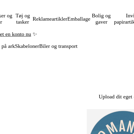
ker og
Tøj og
Bolig og
Inv
Reklameartikler
Emballage
er
tasker
gaver
papirarti
ret en konto nu
✨
 på ark
Skabeloner
Biler og transport
Upload dit eget