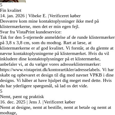
5
Fin kvalitet
14. jan. 2026
|
Vibeke E.
|
Verificeret køber
Desværre kom mine kontaktoplysninger ikke med på
klistermærkerne, men det er min egen fejl.
Svar fra VistaPrint kundeservice:
Tak for den 5-stjernede anmeldelse af de runde klistermærker
på 3,8 x 3,8 cm, som du modtog. Rart at læse, at
klistermærkerne er af god kvalitet. Vi forstår, at du glemte at
nævne kontaktoplysningerne på klistermærket. Hvis du vil
inkludere dine kontaktoplysninger på et klistermærke,
anbefaler vi, at du vælger vores adresseklistermærker:
https://www.vistaprint.dk/kontorartikler/adresselabels. Vi har
skabt og opbevaret et design til dig med navnet VPKB i dine
designs. Vi håber at have hjulpet dig meget med dette. Hvis
du har yderligere spørgsmål, så lad os det vide.
5
Nemt, pænt og praktisk
16. dec. 2025
|
Jens J.
|
Verificeret køber
Nemt at designe, nemt at bestille, nemt at betale og nemt at
modtage,