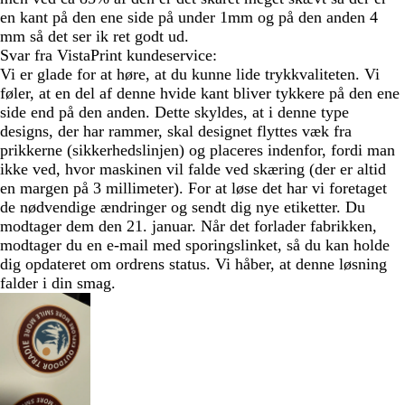
en kant på den ene side på under 1mm og på den anden 4
mm så det ser ik ret godt ud.
Svar fra VistaPrint kundeservice:
Vi er glade for at høre, at du kunne lide trykkvaliteten. Vi
føler, at en del af denne hvide kant bliver tykkere på den ene
side end på den anden. Dette skyldes, at i denne type
designs, der har rammer, skal designet flyttes væk fra
prikkerne (sikkerhedslinjen) og placeres indenfor, fordi man
ikke ved, hvor maskinen vil falde ved skæring (der er altid
en margen på 3 millimeter). For at løse det har vi foretaget
de nødvendige ændringer og sendt dig nye etiketter. Du
modtager dem den 21. januar. Når det forlader fabrikken,
modtager du en e-mail med sporingslinket, så du kan holde
dig opdateret om ordrens status. Vi håber, at denne løsning
falder i din smag.