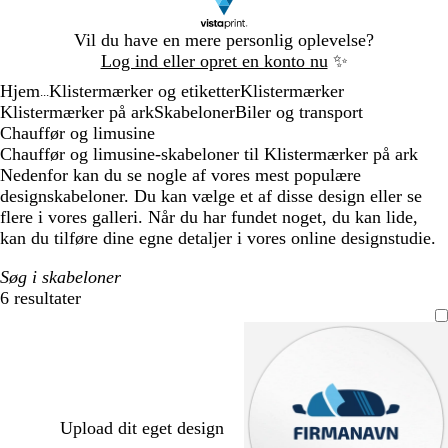
Slide
Vil du have en mere personlig oplevelse?
1
Log ind eller opret en konto nu
✨
af
Hjem
Klistermærker og etiketter
Klistermærker
1
...
Klistermærker på ark
Skabeloner
Biler og transport
Chauffør og limusine
Chauffør og limusine-skabeloner til Klistermærker på ark
Nedenfor kan du se nogle af vores mest populære
designskabeloner. Du kan vælge et af disse design eller se
flere i vores galleri. Når du har fundet noget, du kan lide,
kan du tilføre dine egne detaljer i vores online designstudie.
Søg i skabeloner
6 resultater
Filtre
Upload dit eget design