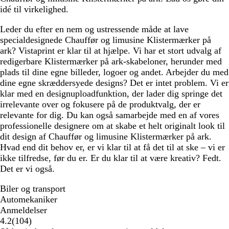
idé til virkelighed.
å
l
u
l
n
Leder du efter en nem og ustressende måde at lave
a
specialdesignede Chauffør og limusine Klistermærker på
ark? Vistaprint er klar til at hjælpe. Vi har et stort udvalg af
redigerbare Klistermærker på ark-skabeloner, herunder med
plads til dine egne billeder, logoer og andet. Arbejder du med
dine egne skræddersyede designs? Det er intet problem. Vi er
klar med en designuploadfunktion, der lader dig springe det
irrelevante over og fokusere på de produktvalg, der er
relevante for dig. Du kan også samarbejde med en af vores
professionelle designere om at skabe et helt originalt look til
dit design af Chauffør og limusine Klistermærker på ark.
Hvad end dit behov er, er vi klar til at få det til at ske – vi er
ikke tilfredse, før du er. Er du klar til at være kreativ? Fedt.
Det er vi også.
Biler og transport
Automekaniker
Anmeldelser
104
4.2
(
104
)