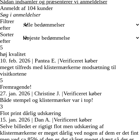
anmeldelser
Sådan indsamler og præsenterer vi anmeldelser
Anmeldt af 104 kunder
Min
søgetekst
Filtrer
efter
Sorter
efter
5
høj kvalitet
10. feb. 2026
|
Pantea E.
|
Verificeret køber
meget tilfreds med klistermærkerne modsætning til
visitkortene
5
Fremragende!
27. jan. 2026
|
Christine J.
|
Verificeret køber
Både stempel og klistermærker var i top!
3
Flot print dårlig udskæring
15. jan. 2026
|
Dan A.
|
Verificeret køber
Selve billedet er rigtigt flot men udskæring af
klistermærkerne er meget dårlig ved nogen af dem er det fint
men ved ca 85% af den er det skåret meget skævt så der er