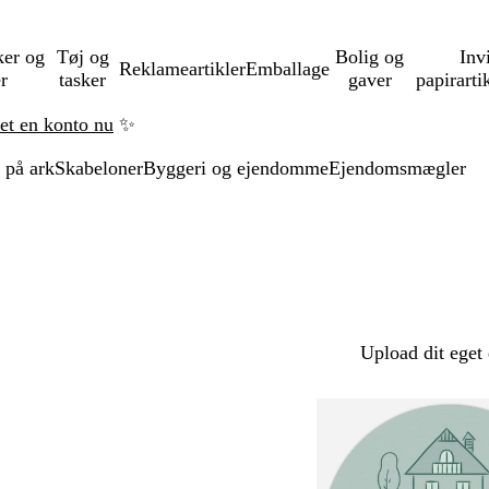
ker og
Tøj og
Bolig og
Inv
Reklameartikler
Emballage
er
tasker
gaver
papirarti
ret en konto nu
✨
 på ark
Skabeloner
Byggeri og ejendomme
Ejendomsmægler
Upload dit eget