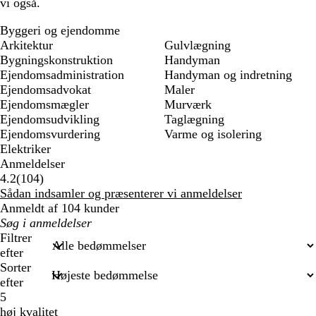
vi også.
Byggeri og ejendomme
Arkitektur
Gulvlægning
Bygningskonstruktion
Handyman
Ejendomsadministration
Handyman og indretning
Ejendomsadvokat
Maler
Ejendomsmægler
Murværk
Ejendomsudvikling
Taglægning
Ejendomsvurdering
Varme og isolering
Elektriker
Anmeldelser
104
4.2
(
104
)
anmeldelser
Sådan indsamler og præsenterer vi anmeldelser
Anmeldt af 104 kunder
Min
søgetekst
Filtrer
efter
Sorter
efter
5
høj kvalitet