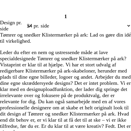
1
Side
Design pr.
1
side
Tømrer og snedker Klistermærker på ark: Lad os gøre din idé
til virkelighed.
Leder du efter en nem og ustressende måde at lave
specialdesignede Tømrer og snedker Klistermærker på ark?
Vistaprint er klar til at hjælpe. Vi har et stort udvalg af
redigerbare Klistermærker på ark-skabeloner, herunder med
plads til dine egne billeder, logoer og andet. Arbejder du med
dine egne skræddersyede designs? Det er intet problem. Vi er
klar med en designuploadfunktion, der lader dig springe det
irrelevante over og fokusere på de produktvalg, der er
relevante for dig. Du kan også samarbejde med en af vores
professionelle designere om at skabe et helt originalt look til
dit design af Tømrer og snedker Klistermærker på ark. Hvad
end dit behov er, er vi klar til at få det til at ske – vi er ikke
tilfredse, før du er. Er du klar til at være kreativ? Fedt. Det er