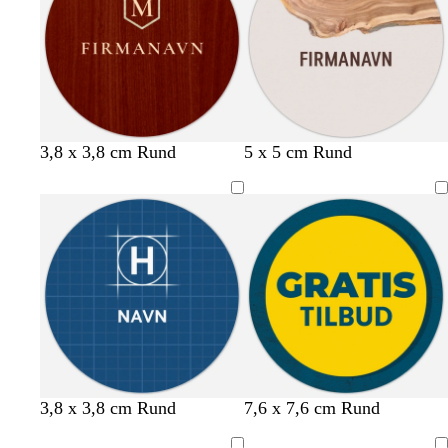
b
g
ø
l
r
n
å
å
v
m
b
b
r
3,8 x 3,8 cm Rund
5 x 5 cm Rund
i
ø
r
e
ø
n
r
u
i
d
r
k
n
g
b
ø
e
e
r
d
g
u
r
n
å
m
s
h
h
b
m
s
g
g
l
3,8 x 3,8 cm Rund
7,6 x 7,6 cm Rund
ø
o
v
v
l
ø
k
r
r
y