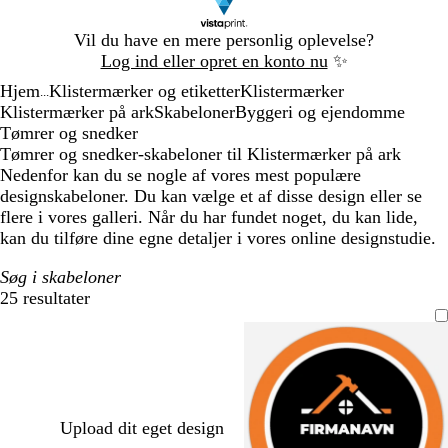
Slide
Vil du have en mere personlig oplevelse?
1
Log ind eller opret en konto nu
✨
af
Hjem
Klistermærker og etiketter
Klistermærker
1
...
Klistermærker på ark
Skabeloner
Byggeri og ejendomme
Tømrer og snedker
Tømrer og snedker-skabeloner til Klistermærker på ark
Nedenfor kan du se nogle af vores mest populære
designskabeloner. Du kan vælge et af disse design eller se
flere i vores galleri. Når du har fundet noget, du kan lide,
kan du tilføre dine egne detaljer i vores online designstudie.
Søg i skabeloner
25 resultater
Filtre
Upload dit eget design