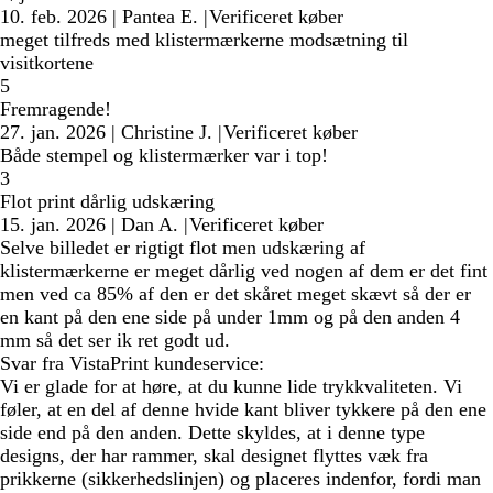
10. feb. 2026
|
Pantea E.
|
Verificeret køber
meget tilfreds med klistermærkerne modsætning til
visitkortene
5
Fremragende!
27. jan. 2026
|
Christine J.
|
Verificeret køber
Både stempel og klistermærker var i top!
3
Flot print dårlig udskæring
15. jan. 2026
|
Dan A.
|
Verificeret køber
Selve billedet er rigtigt flot men udskæring af
klistermærkerne er meget dårlig ved nogen af dem er det fint
men ved ca 85% af den er det skåret meget skævt så der er
en kant på den ene side på under 1mm og på den anden 4
mm så det ser ik ret godt ud.
Svar fra VistaPrint kundeservice:
Vi er glade for at høre, at du kunne lide trykkvaliteten. Vi
føler, at en del af denne hvide kant bliver tykkere på den ene
side end på den anden. Dette skyldes, at i denne type
designs, der har rammer, skal designet flyttes væk fra
prikkerne (sikkerhedslinjen) og placeres indenfor, fordi man