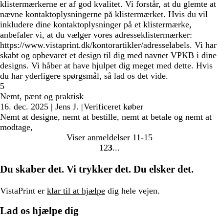
klistermærkerne er af god kvalitet. Vi forstår, at du glemte at
nævne kontaktoplysningerne på klistermærket. Hvis du vil
inkludere dine kontaktoplysninger på et klistermærke,
anbefaler vi, at du vælger vores adresseklistermærker:
https://www.vistaprint.dk/kontorartikler/adresselabels. Vi har
skabt og opbevaret et design til dig med navnet VPKB i dine
designs. Vi håber at have hjulpet dig meget med dette. Hvis
du har yderligere spørgsmål, så lad os det vide.
5
Nemt, pænt og praktisk
16. dec. 2025
|
Jens J.
|
Verificeret køber
Nemt at designe, nemt at bestille, nemt at betale og nemt at
modtage,
Viser anmeldelser
11-15
1
2
3
Gå
Gå
Gå
til
til
til
Du skaber det. Vi trykker det. Du elsker det.
side
side
side
VistaPrint er
klar til at hjælpe
dig hele vejen.
Lad os hjælpe dig