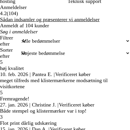
hosting
Teknisk support
Anmeldelser
104
4.2
(
104
)
anmeldelser
Sådan indsamler og præsenterer vi anmeldelser
Anmeldt af 104 kunder
Min
søgetekst
Filtrer
efter
Sorter
efter
5
høj kvalitet
10. feb. 2026
|
Pantea E.
|
Verificeret køber
meget tilfreds med klistermærkerne modsætning til
visitkortene
5
Fremragende!
27. jan. 2026
|
Christine J.
|
Verificeret køber
Både stempel og klistermærker var i top!
3
Flot print dårlig udskæring
15. jan. 2026
|
Dan A.
|
Verificeret køber