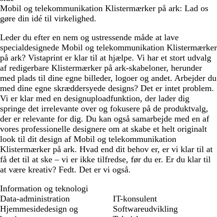
Mobil og telekommunikation Klistermærker på ark: Lad os
g
s
ø
g
gøre din idé til virkelighed.
r
n
r
å
å
Leder du efter en nem og ustressende måde at lave
specialdesignede Mobil og telekommunikation Klistermærker
på ark? Vistaprint er klar til at hjælpe. Vi har et stort udvalg
af redigerbare Klistermærker på ark-skabeloner, herunder
med plads til dine egne billeder, logoer og andet. Arbejder du
med dine egne skræddersyede designs? Det er intet problem.
Vi er klar med en designuploadfunktion, der lader dig
springe det irrelevante over og fokusere på de produktvalg,
der er relevante for dig. Du kan også samarbejde med en af
vores professionelle designere om at skabe et helt originalt
look til dit design af Mobil og telekommunikation
Klistermærker på ark. Hvad end dit behov er, er vi klar til at
få det til at ske – vi er ikke tilfredse, før du er. Er du klar til
at være kreativ? Fedt. Det er vi også.
Information og teknologi
Data-administration
IT-konsulent
Hjemmesidedesign og
Softwareudvikling