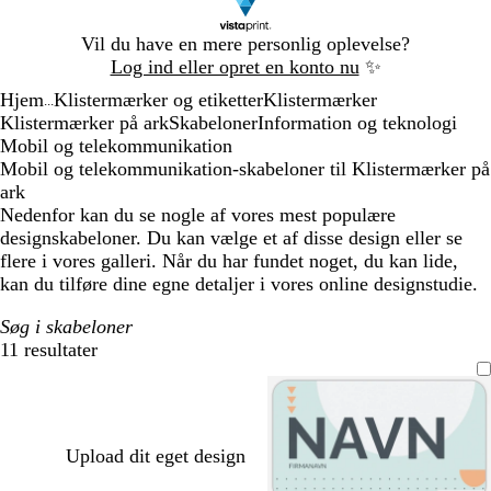
Slide
Vil du have en mere personlig oplevelse?
1
Log ind eller opret en konto nu
✨
af
Hjem
Klistermærker og etiketter
Klistermærker
1
...
Klistermærker på ark
Skabeloner
Information og teknologi
Mobil og telekommunikation
Mobil og telekommunikation-skabeloner til Klistermærker på
ark
Nedenfor kan du se nogle af vores mest populære
designskabeloner. Du kan vælge et af disse design eller se
flere i vores galleri. Når du har fundet noget, du kan lide,
kan du tilføre dine egne detaljer i vores online designstudie.
Søg i skabeloner
11 resultater
Filtre
Upload dit eget design