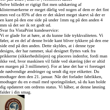
Selve billedet er rigtigt flot men udskæring af
klistermærkerne er meget dårlig ved nogen af dem er det fint
men ved ca 85% af den er det skåret meget skævt så der er
en kant på den ene side på under 1mm og på den anden 4
mm så det ser ik ret godt ud.
Svar fra VistaPrint kundeservice:
Vi er glade for at høre, at du kunne lide trykkvaliteten. Vi
føler, at en del af denne hvide kant bliver tykkere på den ene
side end på den anden. Dette skyldes, at i denne type
designs, der har rammer, skal designet flyttes væk fra
prikkerne (sikkerhedslinjen) og placeres indenfor, fordi man
ikke ved, hvor maskinen vil falde ved skæring (der er altid
en margen på 3 millimeter). For at løse det har vi foretaget
de nødvendige ændringer og sendt dig nye etiketter. Du
modtager dem den 21. januar. Når det forlader fabrikken,
modtager du en e-mail med sporingslinket, så du kan holde
dig opdateret om ordrens status. Vi håber, at denne løsning
falder i din smag.