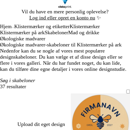
Slide
Vil du have en mere personlig oplevelse?
1
Log ind eller opret en konto nu
✨
af
Hjem
Klistermærker og etiketter
Klistermærker
1
...
Klistermærker på ark
Skabeloner
Mad og drikke
Økologiske madvarer
Økologiske madvarer-skabeloner til Klistermærker på ark
Nedenfor kan du se nogle af vores mest populære
designskabeloner. Du kan vælge et af disse design eller se
flere i vores galleri. Når du har fundet noget, du kan lide,
kan du tilføre dine egne detaljer i vores online designstudie.
Søg i skabeloner
37 resultater
Filtre
Upload dit eget design