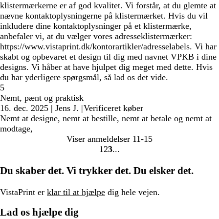
klistermærkerne er af god kvalitet. Vi forstår, at du glemte at
nævne kontaktoplysningerne på klistermærket. Hvis du vil
inkludere dine kontaktoplysninger på et klistermærke,
anbefaler vi, at du vælger vores adresseklistermærker:
https://www.vistaprint.dk/kontorartikler/adresselabels. Vi har
skabt og opbevaret et design til dig med navnet VPKB i dine
designs. Vi håber at have hjulpet dig meget med dette. Hvis
du har yderligere spørgsmål, så lad os det vide.
5
Nemt, pænt og praktisk
16. dec. 2025
|
Jens J.
|
Verificeret køber
Nemt at designe, nemt at bestille, nemt at betale og nemt at
modtage,
Viser anmeldelser
11-15
1
2
3
Gå
Gå
Gå
til
til
til
Du skaber det. Vi trykker det. Du elsker det.
side
side
side
VistaPrint er
klar til at hjælpe
dig hele vejen.
Lad os hjælpe dig