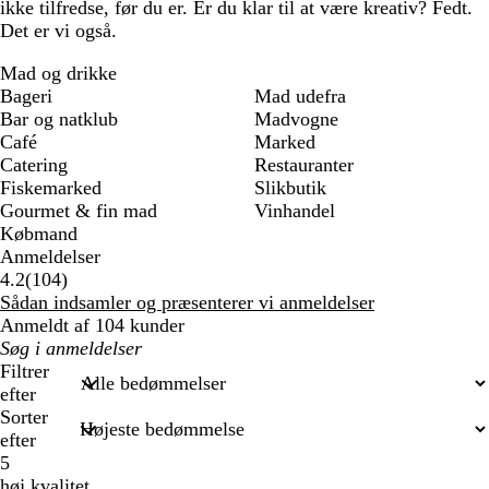
ikke tilfredse, før du er. Er du klar til at være kreativ? Fedt.
Det er vi også.
Mad og drikke
Bageri
Mad udefra
Bar og natklub
Madvogne
Café
Marked
Catering
Restauranter
Fiskemarked
Slikbutik
Gourmet & fin mad
Vinhandel
Købmand
Anmeldelser
104
4.2
(
104
)
anmeldelser
Sådan indsamler og præsenterer vi anmeldelser
Anmeldt af 104 kunder
Min
søgetekst
Filtrer
efter
Sorter
efter
5
høj kvalitet