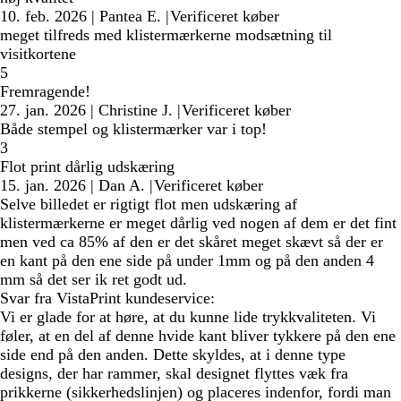
10. feb. 2026
|
Pantea E.
|
Verificeret køber
meget tilfreds med klistermærkerne modsætning til
visitkortene
5
Fremragende!
27. jan. 2026
|
Christine J.
|
Verificeret køber
Både stempel og klistermærker var i top!
3
Flot print dårlig udskæring
15. jan. 2026
|
Dan A.
|
Verificeret køber
Selve billedet er rigtigt flot men udskæring af
klistermærkerne er meget dårlig ved nogen af dem er det fint
men ved ca 85% af den er det skåret meget skævt så der er
en kant på den ene side på under 1mm og på den anden 4
mm så det ser ik ret godt ud.
Svar fra VistaPrint kundeservice:
Vi er glade for at høre, at du kunne lide trykkvaliteten. Vi
føler, at en del af denne hvide kant bliver tykkere på den ene
side end på den anden. Dette skyldes, at i denne type
designs, der har rammer, skal designet flyttes væk fra
prikkerne (sikkerhedslinjen) og placeres indenfor, fordi man