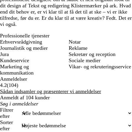
dit design af Tekst og redigering Klistermærker på ark. Hvad
end dit behov er, er vi klar til at få det til at ske – vi er ikke
tilfredse, før du er. Er du klar til at være kreativ? Fedt. Det er
vi også.
Professionelle tjenester
Erhvervsrådgivning
Notar
Journalistik og medier
Reklame
Jura
Sekretær og reception
Kundeservice
Sociale medier
Marketing og
Vikar- og rekruteringsservice
kommunikation
Anmeldelser
104
4.2
(
104
)
anmeldelser
Sådan indsamler og præsenterer vi anmeldelser
Anmeldt af 104 kunder
Min
søgetekst
Filtrer
efter
Sorter
efter