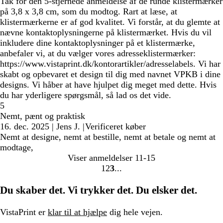
Tak for den 5-stjernede anmeldelse af de runde klistermærker
på 3,8 x 3,8 cm, som du modtog. Rart at læse, at
klistermærkerne er af god kvalitet. Vi forstår, at du glemte at
nævne kontaktoplysningerne på klistermærket. Hvis du vil
inkludere dine kontaktoplysninger på et klistermærke,
anbefaler vi, at du vælger vores adresseklistermærker:
https://www.vistaprint.dk/kontorartikler/adresselabels. Vi har
skabt og opbevaret et design til dig med navnet VPKB i dine
designs. Vi håber at have hjulpet dig meget med dette. Hvis
du har yderligere spørgsmål, så lad os det vide.
5
Nemt, pænt og praktisk
16. dec. 2025
|
Jens J.
|
Verificeret køber
Nemt at designe, nemt at bestille, nemt at betale og nemt at
modtage,
Viser anmeldelser
11-15
1
2
3
Gå
Gå
Gå
til
til
til
Du skaber det. Vi trykker det. Du elsker det.
side
side
side
VistaPrint er
klar til at hjælpe
dig hele vejen.