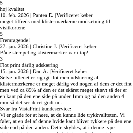
5
høj kvalitet
10. feb. 2026
|
Pantea E.
|
Verificeret køber
meget tilfreds med klistermærkerne modsætning til
visitkortene
5
Fremragende!
27. jan. 2026
|
Christine J.
|
Verificeret køber
Både stempel og klistermærker var i top!
3
Flot print dårlig udskæring
15. jan. 2026
|
Dan A.
|
Verificeret køber
Selve billedet er rigtigt flot men udskæring af
klistermærkerne er meget dårlig ved nogen af dem er det fint
men ved ca 85% af den er det skåret meget skævt så der er
en kant på den ene side på under 1mm og på den anden 4
mm så det ser ik ret godt ud.
Svar fra VistaPrint kundeservice:
Vi er glade for at høre, at du kunne lide trykkvaliteten. Vi
føler, at en del af denne hvide kant bliver tykkere på den ene
side end på den anden. Dette skyldes, at i denne type