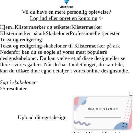
Slide
Vil du have en mere personlig oplevelse?
1
Log ind eller opret en konto nu
✨
af
Hjem
Klistermærker og etiketter
Klistermærker
1
...
Klistermærker på ark
Skabeloner
Professionelle tjenester
Tekst og redigering
Tekst og redigering-skabeloner til Klistermærker på ark
Nedenfor kan du se nogle af vores mest populære
designskabeloner. Du kan vælge et af disse design eller se
flere i vores galleri. Når du har fundet noget, du kan lide,
kan du tilføre dine egne detaljer i vores online designstudie.
Søg i skabeloner
25 resultater
Filtre
Upload dit eget design