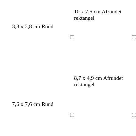
10 x 7,5 cm Afrundet
rektangel
3,8 x 3,8 cm Rund
Indlæser
Indlæser
o
g
l
l
g
8,7 x 4,9 cm Afrundet
r
u
y
y
r
rektangel
a
l
s
s
å
n
e
e
g
r
b
o
g
l
l
g
7,6 x 7,6 cm Rund
e
ø
l
r
u
y
y
r
d
å
a
l
s
s
å
Indlæser
Indlæser
n
e
e
g
r
b
e
ø
l