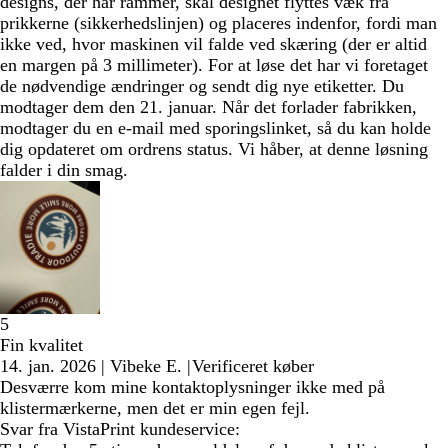
designs, der har rammer, skal designet flyttes væk fra
prikkerne (sikkerhedslinjen) og placeres indenfor, fordi man
ikke ved, hvor maskinen vil falde ved skæring (der er altid
en margen på 3 millimeter). For at løse det har vi foretaget
de nødvendige ændringer og sendt dig nye etiketter. Du
modtager dem den 21. januar. Når det forlader fabrikken,
modtager du en e-mail med sporingslinket, så du kan holde
dig opdateret om ordrens status. Vi håber, at denne løsning
falder i din smag.
5
Fin kvalitet
14. jan. 2026
|
Vibeke E.
|
Verificeret køber
Desværre kom mine kontaktoplysninger ikke med på
klistermærkerne, men det er min egen fejl.
Svar fra VistaPrint kundeservice: