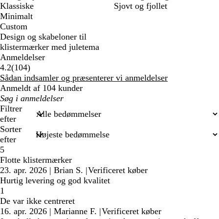
Klassiske
Sjovt og fjollet
Minimalt
Custom
Design og skabeloner til
klistermærker med juletema
Anmeldelser
104
4.2
(
104
)
anmeldelser
Sådan indsamler og præsenterer vi anmeldelser
Anmeldt af 104 kunder
Min
søgetekst
Filtrer
efter
Sorter
efter
5
Flotte klistermærker
23. apr. 2026
|
Brian S.
|
Verificeret køber
Hurtig levering og god kvalitet
1
De var ikke centreret
16. apr. 2026
|
Marianne F.
|
Verificeret køber