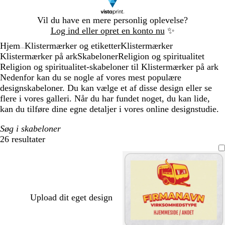
Slide
Vil du have en mere personlig oplevelse?
1
Log ind eller opret en konto nu
✨
af
Hjem
Klistermærker og etiketter
Klistermærker
1
...
Klistermærker på ark
Skabeloner
Religion og spiritualitet
Religion og spiritualitet-skabeloner til Klistermærker på ark
Nedenfor kan du se nogle af vores mest populære
designskabeloner. Du kan vælge et af disse design eller se
flere i vores galleri. Når du har fundet noget, du kan lide,
kan du tilføre dine egne detaljer i vores online designstudie.
Søg i skabeloner
26 resultater
Filtre
Upload dit eget design