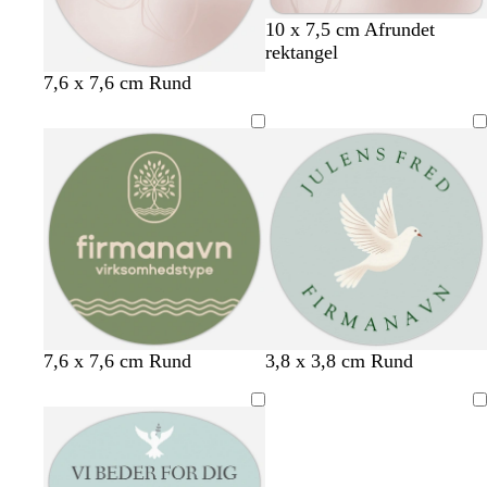
c
l
l
10 x 7,5 cm Afrundet
r
y
y
rektangel
e
s
s
l
s
l
7,6 x 7,6 cm Rund
m
e
l
y
t
y
e
b
y
s
å
s
l
s
l
l
l
å
e
y
y
r
s
s
ø
e
e
d
r
r
ø
ø
d
d
o
l
b
l
b
7,6 x 7,6 cm Rund
3,8 x 3,8 cm Rund
l
y
r
y
l
i
s
u
s
å
Indlæser
v
e
n
l
g
e
g
y
r
n
r
s
ø