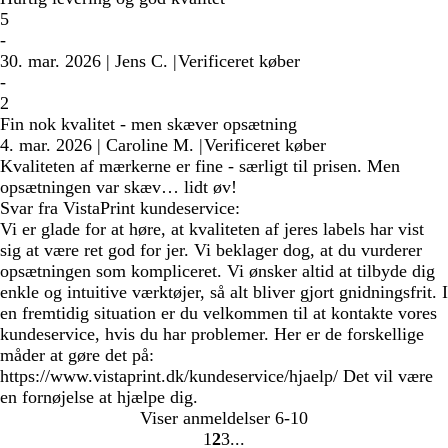
5
-
30. mar. 2026
|
Jens C.
|
Verificeret køber
-
2
Fin nok kvalitet - men skæver opsætning
4. mar. 2026
|
Caroline M.
|
Verificeret køber
Kvaliteten af mærkerne er fine - særligt til prisen. Men
opsætningen var skæv… lidt øv!
Svar fra VistaPrint kundeservice:
Vi er glade for at høre, at kvaliteten af jeres labels har vist
sig at være ret god for jer. Vi beklager dog, at du vurderer
opsætningen som kompliceret. Vi ønsker altid at tilbyde dig
enkle og intuitive værktøjer, så alt bliver gjort gnidningsfrit. I
en fremtidig situation er du velkommen til at kontakte vores
kundeservice, hvis du har problemer. Her er de forskellige
måder at gøre det på:
https://www.vistaprint.dk/kundeservice/hjaelp/ Det vil være
en fornøjelse at hjælpe dig.
Viser anmeldelser
6-10
1
2
3