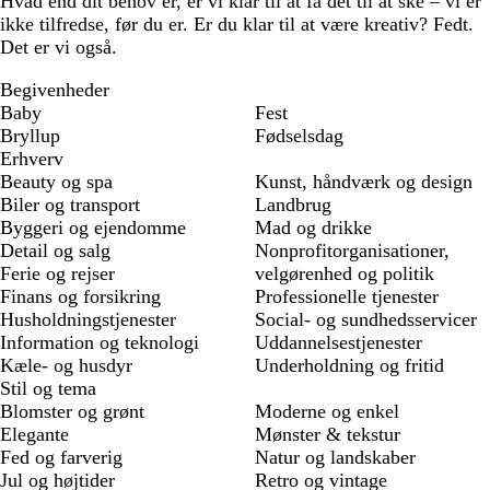
Hvad end dit behov er, er vi klar til at få det til at ske – vi er
ikke tilfredse, før du er. Er du klar til at være kreativ? Fedt.
Det er vi også.
Begivenheder
Baby
Fest
Bryllup
Fødselsdag
Erhverv
Beauty og spa
Kunst, håndværk og design
Biler og transport
Landbrug
Byggeri og ejendomme
Mad og drikke
Detail og salg
Nonprofitorganisationer,
Ferie og rejser
velgørenhed og politik
Finans og forsikring
Professionelle tjenester
Husholdningstjenester
Social- og sundhedsservicer
Information og teknologi
Uddannelsestjenester
Kæle- og husdyr
Underholdning og fritid
Stil og tema
Blomster og grønt
Moderne og enkel
Elegante
Mønster & tekstur
Fed og farverig
Natur og landskaber
Jul og højtider
Retro og vintage