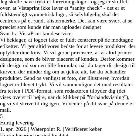
Jeg skulle have trykt et forretningslogo - og jeg er skuffet
over, at Vistaprint ikke laver et “sanity check” - det er et
fuldstændigt symmetrisk logo, så selvfølgelig skal det
centreres på et rundt klistermærke. Det kan være svært at se
præcist som kunde når man uploader designet
Svar fra VistaPrint kundeservice:
Vi beklager, at logoet ikke er fuldt centreret på de modtagne
etiketter. Vi gør altid vores bedste for at levere produkter, der
opfylder dine krav. Vi vil gerne præcisere, at vi altid printer
designene, som de bliver placeret af kunden. Derfor kommer
dit design ud som en lille formular, når du tager dit design til
kurven, der minder dig om at tjekke alt, før du behandler
produktet. Send os venligst et foto, der illustrerer, hvordan
logoet er blevet trykt. Vi vil sammenligne det med resultatet
fra testen i PDF-format, som redaktøren tilbyder dig (det
vises øverst til højre, når du klikker på "forhåndsvisning"),
og vi vil skrive til dig igen. Vi venter på dit svar på denne e-
mail.
5
Hurtig levering
1. apr. 2026
|
Waterpoint R.
|
Verificeret køber
Hurtig levering og god kvalitet