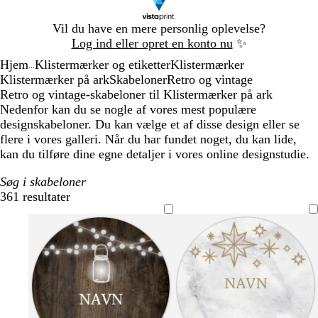
Slide
Vil du have en mere personlig oplevelse?
1
Log ind eller opret en konto nu
✨
af
Hjem
Klistermærker og etiketter
Klistermærker
1
...
Klistermærker på ark
Skabeloner
Retro og vintage
Retro og vintage-skabeloner til Klistermærker på ark
Nedenfor kan du se nogle af vores mest populære
designskabeloner. Du kan vælge et af disse design eller se
flere i vores galleri. Når du har fundet noget, du kan lide,
kan du tilføre dine egne detaljer i vores online designstudie.
Søg i skabeloner
361 resultater
Filtre