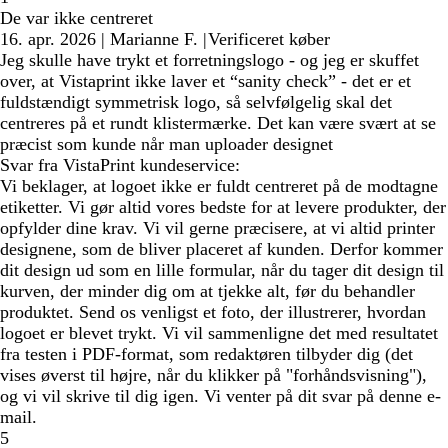
De var ikke centreret
16. apr. 2026
|
Marianne F.
|
Verificeret køber
Jeg skulle have trykt et forretningslogo - og jeg er skuffet
over, at Vistaprint ikke laver et “sanity check” - det er et
fuldstændigt symmetrisk logo, så selvfølgelig skal det
centreres på et rundt klistermærke. Det kan være svært at se
præcist som kunde når man uploader designet
Svar fra VistaPrint kundeservice:
Vi beklager, at logoet ikke er fuldt centreret på de modtagne
etiketter. Vi gør altid vores bedste for at levere produkter, der
opfylder dine krav. Vi vil gerne præcisere, at vi altid printer
designene, som de bliver placeret af kunden. Derfor kommer
dit design ud som en lille formular, når du tager dit design til
kurven, der minder dig om at tjekke alt, før du behandler
produktet. Send os venligst et foto, der illustrerer, hvordan
logoet er blevet trykt. Vi vil sammenligne det med resultatet
fra testen i PDF-format, som redaktøren tilbyder dig (det
vises øverst til højre, når du klikker på "forhåndsvisning"),
og vi vil skrive til dig igen. Vi venter på dit svar på denne e-
mail.
5