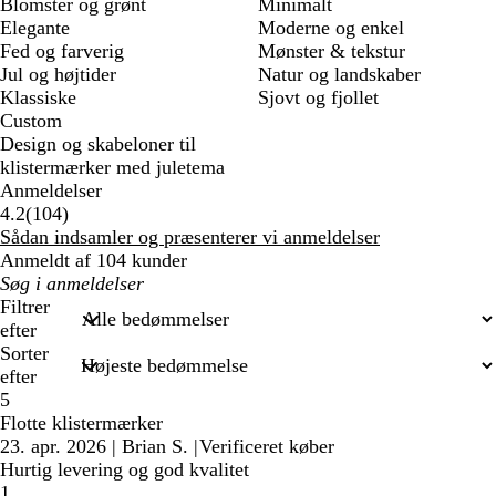
Blomster og grønt
Minimalt
Elegante
Moderne og enkel
Fed og farverig
Mønster & tekstur
Jul og højtider
Natur og landskaber
Klassiske
Sjovt og fjollet
Custom
Design og skabeloner til
klistermærker med juletema
Anmeldelser
104
4.2
(
104
)
anmeldelser
Sådan indsamler og præsenterer vi anmeldelser
Anmeldt af 104 kunder
Min
søgetekst
Filtrer
efter
Sorter
efter
5
Flotte klistermærker
23. apr. 2026
|
Brian S.
|
Verificeret køber
Hurtig levering og god kvalitet
1