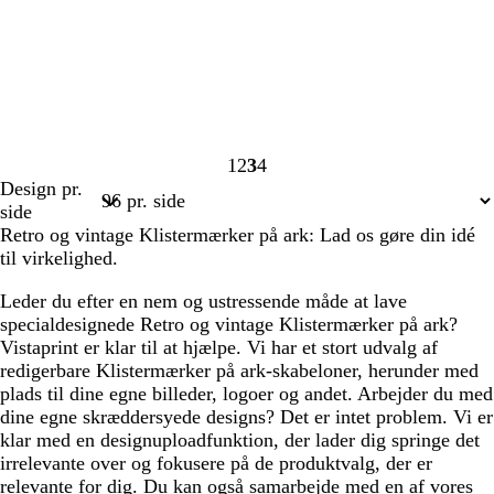
1
2
3
4
Side
Side
Side
Side
Design pr.
1
2
3
4
side
Retro og vintage Klistermærker på ark: Lad os gøre din idé
til virkelighed.
Leder du efter en nem og ustressende måde at lave
specialdesignede Retro og vintage Klistermærker på ark?
Vistaprint er klar til at hjælpe. Vi har et stort udvalg af
redigerbare Klistermærker på ark-skabeloner, herunder med
plads til dine egne billeder, logoer og andet. Arbejder du med
dine egne skræddersyede designs? Det er intet problem. Vi er
klar med en designuploadfunktion, der lader dig springe det
irrelevante over og fokusere på de produktvalg, der er
relevante for dig. Du kan også samarbejde med en af vores