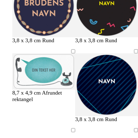
å
l
l
å
å
å
m
h
l
m
s
t
h
3,8 x 3,8 cm Rund
3,8 x 3,8 cm Rund
ø
v
a
ø
o
u
v
r
i
k
r
r
r
i
k
d
s
k
t
k
d
e
e
i
b
g
s
l
r
å
å
h
h
h
h
8,7 x 4,9 cm Afrundet
v
v
v
v
rektangel
i
i
i
i
d
d
d
d
3,8 x 3,8 cm Rund
Indlæser
Indlæser