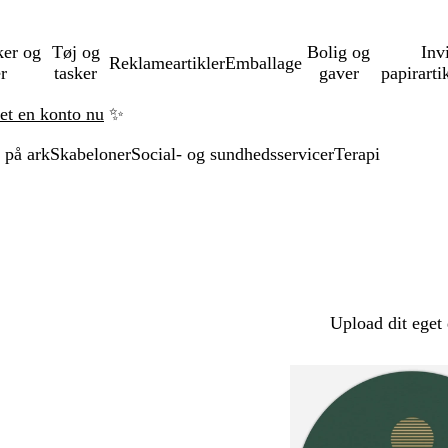
ker og
Tøj og
Bolig og
Inv
Reklameartikler
Emballage
er
tasker
gaver
papirarti
ret en konto nu
✨
 på ark
Skabeloner
Social- og sundhedsservicer
Terapi
Upload dit eget