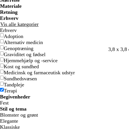
Størrelse
e
e
f
f
ø
ø
Materiale
a
a
d
d
Retning
r
r
Erhverv
v
v
Vis alle kategorier
e
e
Erhverv
d
d
Adoption
e
e
Alternativ medicin
Genoptræning
s
c
m
g
3,8 x 3,8
Graviditet og fødsel
k
r
ø
r
Hjemmehjælp og -service
o
e
r
å
Kost og sundhed
v
m
k
Medicinsk og farmaceutisk udstyr
g
e
e
Sundhedsvæsen
r
l
Tandpleje
ø
i
Terapi
n
l
Begivenheder
l
Fest
a
Stil og tema
Blomster og grønt
Elegante
Klassiske