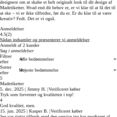
designere om at skabe et helt originalt look til dit design af
Madetiketter. Hvad end dit behov er, er vi klar til at få det til
at ske – vi er ikke tilfredse, før du er. Er du klar til at være
kreativ? Fedt. Det er vi også.
Anmeldelser
2
4.5
(
2
)
anmeldelser
Sådan indsamler og præsenterer vi anmeldelser
Anmeldt af 2 kunder
Min
søgetekst
Filtrer
efter
Sorter
efter
5
Madetiketter
5. dec. 2025
|
Jimmy H.
|
Verificeret køber
Tryk som forventet og kvaliteten i top!
4
God kvalitet, men.
15. jun. 2025
|
Kasper B.
|
Verificeret køber
Jeg var rigtig tilfreds med den service jeg har modtaget af