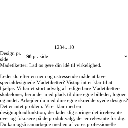
1
2
3
4
10
Side
Side
Side
Side
Side
Design pr.
1
2
3
4
10
side
Madetiketter: Lad os gøre din idé til virkelighed.
Leder du efter en nem og ustressende måde at lave
specialdesignede Madetiketter? Vistaprint er klar til at
hjælpe. Vi har et stort udvalg af redigerbare Madetiketter-
skabeloner, herunder med plads til dine egne billeder, logoer
og andet. Arbejder du med dine egne skræddersyede designs?
Det er intet problem. Vi er klar med en
designuploadfunktion, der lader dig springe det irrelevante
over og fokusere på de produktvalg, der er relevante for dig.
Du kan også samarbejde med en af vores professionelle