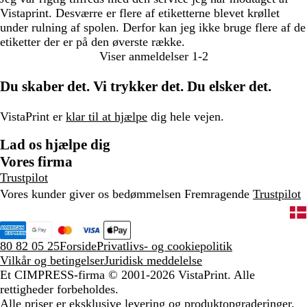
Vistaprint. Desværre er flere af etiketterne blevet krøllet
under rulning af spolen. Derfor kan jeg ikke bruge flere af de
etiketter der er på den øverste række.
Viser anmeldelser
1-2
Du skaber det. Vi trykker det. Du elsker det.
VistaPrint er
klar til at hjælpe
dig hele vejen.
Lad os hjælpe dig
Vores firma
Trustpilot
Vores kunder giver os bedømmelsen Fremragende
Trustpilot
80 82 05 25
Forside
Privatlivs- og cookiepolitik
Vilkår og betingelser
Juridisk meddelelse
Et CIMPRESS-firma
© 2001-2026 VistaPrint. Alle
rettigheder forbeholdes.
Alle priser er eksklusive levering og produktopgraderinger,