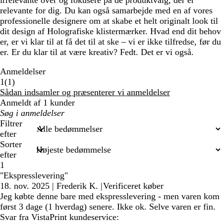
irrelevante over og fokusere på de produktvalg, der er
relevante for dig. Du kan også samarbejde med en af vores
professionelle designere om at skabe et helt originalt look til
dit design af Holografiske klistermærker. Hvad end dit behov
er, er vi klar til at få det til at ske – vi er ikke tilfredse, før du
er. Er du klar til at være kreativ? Fedt. Det er vi også.
Anmeldelser
1
1
(
1
)
anmeldelser
Sådan indsamler og præsenterer vi anmeldelser
Anmeldt af 1 kunder
Min
søgetekst
Filtrer
efter
Sorter
efter
1
"Ekspresslevering"
18. nov. 2025
|
Frederik K.
|
Verificeret køber
Jeg købte denne bare med ekspresslevering - men varen kom
først 3 dage (1 hverdag) senere. Ikke ok. Selve varen er fin.
Svar fra VistaPrint kundeservice: