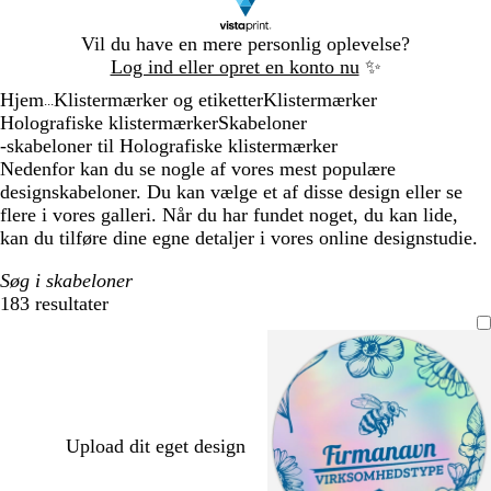
Slide
Vil du have en mere personlig oplevelse?
1
Log ind eller opret en konto nu
✨
af
Hjem
Klistermærker og etiketter
Klistermærker
1
...
Holografiske klistermærker
Skabeloner
-skabeloner til Holografiske klistermærker
Nedenfor kan du se nogle af vores mest populære
designskabeloner. Du kan vælge et af disse design eller se
flere i vores galleri. Når du har fundet noget, du kan lide,
kan du tilføre dine egne detaljer i vores online designstudie.
Søg i skabeloner
183 resultater
Filtre
Upload dit eget design