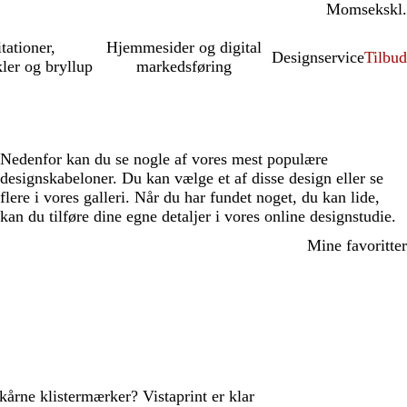
Moms
inkl.
ekskl.
itationer,
Hjemmesider og digital
Designservice
Tilbud
kler og bryllup
markedsføring
Nedenfor kan du se nogle af vores mest populære
designskabeloner. Du kan vælge et af disse design eller se
flere i vores galleri. Når du har fundet noget, du kan lide,
kan du tilføre dine egne detaljer i vores online designstudie.
Mine favoritter
årne klistermærker? Vistaprint er klar