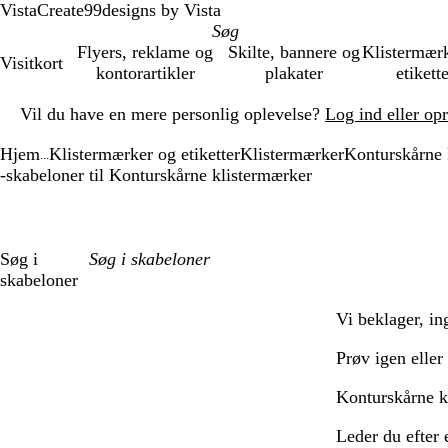
VistaCreate
99designs by Vista
Flyers, reklame og
Skilte, bannere og
Klistermær
Visitkort
kontorartikler
plakater
etikett
Slide
Vil du have en mere personlig oplevelse?
Log ind eller op
1
af
Hjem
Klistermærker og etiketter
Klistermærker
Konturskårne 
1
...
-skabeloner til Konturskårne klistermærker
Søg i
skabeloner
Filtre
Vi beklager, in
Prøv igen eller
Konturskårne kl
Leder du efter 