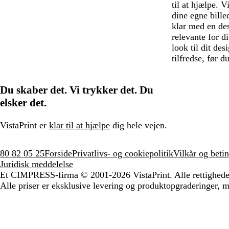
til at hjælpe. 
dine egne bille
klar med en des
relevante for d
look til dit des
tilfredse, før d
Du skaber det. Vi trykker det. Du
elsker det.
VistaPrint er
klar til at hjælpe
dig hele vejen.
80 82 05 25
Forside
Privatlivs- og cookiepolitik
Vilkår og betin
Juridisk meddelelse
Et CIMPRESS-firma
© 2001-2026 VistaPrint. Alle rettighede
Alle priser er eksklusive levering og produktopgraderinger, 