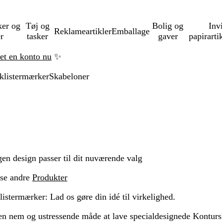
ker og
Tøj og
Bolig og
Inv
Reklameartikler
Emballage
er
tasker
gaver
papirarti
ret en konto nu
✨
klistermærker
Skabeloner
gen design passer til dit nuværende valg
 se andre
Produkter
istermærker: Lad os gøre din idé til virkelighed.
en nem og ustressende måde at lave specialdesignede Kontursk