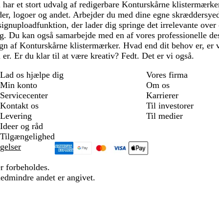
Vi har et stort udvalg af redigerbare Konturskårne klistermærk
der, logoer og andet. Arbejder du med dine egne skræddersyed
ignuploadfunktion, der lader dig springe det irrelevante over
ig. Du kan også samarbejde med en af vores professionelle des
ign af Konturskårne klistermærker. Hvad end dit behov er, er vi k
u er. Er du klar til at være kreativ? Fedt. Det er vi også.
Lad os hjælpe dig
Vores firma
Min konto
Om os
Servicecenter
Karrierer
Kontakt os
Til investorer
Levering
Til medier
Ideer og råd
Tilgængelighed
gelser
r forbeholdes.
medmindre andet er angivet.