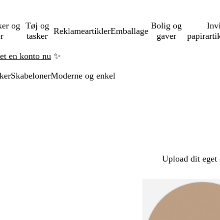
ker og
Tøj og
Bolig og
Inv
Reklameartikler
Emballage
er
tasker
gaver
papirarti
ret en konto nu
✨
ker
Skabeloner
Moderne og enkel
Upload dit eget