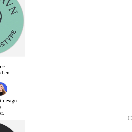
ce
d en
t design
n
kr.