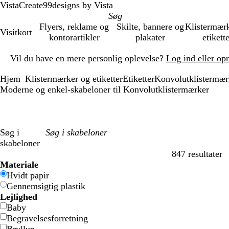
VistaCreate
99designs by Vista
Flyers, reklame og
Skilte, bannere og
Klistermær
Visitkort
kontorartikler
plakater
etikett
Slide
Vil du have en mere personlig oplevelse?
Log ind eller op
1
af
Hjem
Klistermærker og etiketter
Etiketter
Konvolutklistermær
1
...
Moderne og enkel-skabeloner til Konvolutklistermærker
Søg i
skabeloner
847 resultater
Filtre
Materiale
Hvidt papir
Gennemsigtig plastik
Lejlighed
Baby
Begravelsesforretning