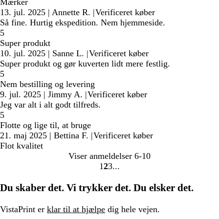
Mærker
13. jul. 2025
|
Annette R.
|
Verificeret køber
Så fine. Hurtig ekspedition. Nem hjemmeside.
5
Super produkt
10. jul. 2025
|
Sanne L.
|
Verificeret køber
Super produkt og gør kuverten lidt mere festlig.
5
Nem bestilling og levering
9. jul. 2025
|
Jimmy A.
|
Verificeret køber
Jeg var alt i alt godt tilfreds.
5
Flotte og lige til, at bruge
21. maj 2025
|
Bettina F.
|
Verificeret køber
Flot kvalitet
Viser anmeldelser
6-10
1
2
3
Gå
Gå
Gå
til
til
til
Du skaber det. Vi trykker det. Du elsker det.
side
side
side
VistaPrint er
klar til at hjælpe
dig hele vejen.