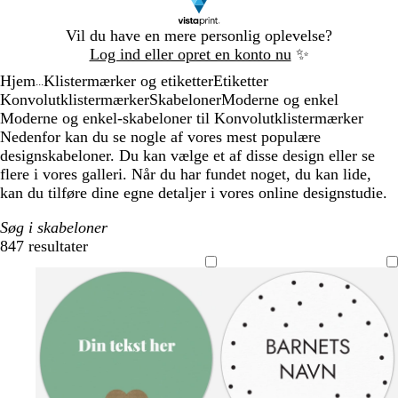
Slide
Vil du have en mere personlig oplevelse?
1
Log ind eller opret en konto nu
✨
af
Hjem
Klistermærker og etiketter
Etiketter
1
...
Konvolutklistermærker
Skabeloner
Moderne og enkel
Moderne og enkel-skabeloner til Konvolutklistermærker
Nedenfor kan du se nogle af vores mest populære
designskabeloner. Du kan vælge et af disse design eller se
flere i vores galleri. Når du har fundet noget, du kan lide,
kan du tilføre dine egne detaljer i vores online designstudie.
Søg i skabeloner
847 resultater
Filtre