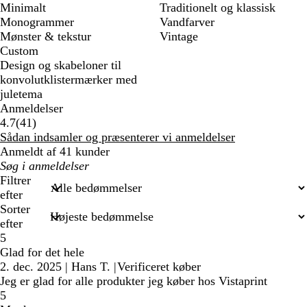
Minimalt
Traditionelt og klassisk
Monogrammer
Vandfarver
Mønster & tekstur
Vintage
Custom
Design og skabeloner til
konvolutklistermærker med
juletema
Anmeldelser
41
4.7
(
41
)
anmeldelser
Sådan indsamler og præsenterer vi anmeldelser
Anmeldt af 41 kunder
Min
søgetekst
Filtrer
efter
Sorter
efter
5
Glad for det hele
2. dec. 2025
|
Hans T.
|
Verificeret køber
Jeg er glad for alle produkter jeg køber hos Vistaprint
5