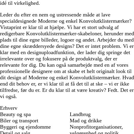
idé til virkelighed.
Leder du efter en nem og ustressende måde at lave
specialdesignede Moderne og enkel Konvolutklistermærker?
Vistaprint er klar til at hjælpe. Vi har et stort udvalg af
redigerbare Konvolutklistermærker-skabeloner, herunder med
plads til dine egne billeder, logoer og andet. Arbejder du med
dine egne skræddersyede designs? Det er intet problem. Vi er
klar med en designuploadfunktion, der lader dig springe det
irrelevante over og fokusere på de produktvalg, der er
relevante for dig. Du kan også samarbejde med en af vores
professionelle designere om at skabe et helt originalt look til
dit design af Moderne og enkel Konvolutklistermærker. Hvad
end dit behov er, er vi klar til at få det til at ske – vi er ikke
tilfredse, før du er. Er du klar til at være kreativ? Fedt. Det er
vi også.
Erhverv
Beauty og spa
Landbrug
Biler og transport
Mad og drikke
Byggeri og ejendomme
Nonprofitorganisationer,
Detail og salg
velgørenhed og politik