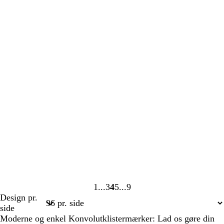
1
3
4
5
9
Side
Side
Side
Side
Side
Design pr.
1
3
4
5
9
side
Moderne og enkel Konvolutklistermærker: Lad os gøre din