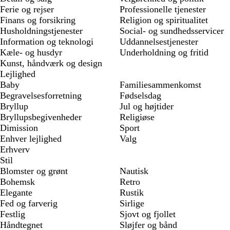
Ferie og rejser
Professionelle tjenester
Finans og forsikring
Religion og spiritualitet
Husholdningstjenester
Social- og sundhedsservicer
Information og teknologi
Uddannelsestjenester
Kæle- og husdyr
Underholdning og fritid
Kunst, håndværk og design
Lejlighed
Baby
Familiesammenkomst
Begravelsesforretning
Fødselsdag
Bryllup
Jul og højtider
Bryllupsbegivenheder
Religiøse
Dimission
Sport
Enhver lejlighed
Valg
Erhverv
Stil
Blomster og grønt
Nautisk
Bohemsk
Retro
Elegante
Rustik
Fed og farverig
Sirlige
Festlig
Sjovt og fjollet
Håndtegnet
Sløjfer og bånd