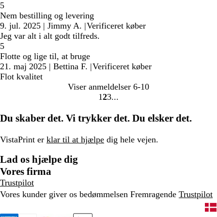
5
Nem bestilling og levering
9. jul. 2025
|
Jimmy A.
|
Verificeret køber
Jeg var alt i alt godt tilfreds.
5
Flotte og lige til, at bruge
21. maj 2025
|
Bettina F.
|
Verificeret køber
Flot kvalitet
Viser anmeldelser
6-10
1
2
3
Gå
Gå
Gå
til
til
til
Du skaber det. Vi trykker det. Du elsker det.
side
side
side
VistaPrint er
klar til at hjælpe
dig hele vejen.
Lad os hjælpe dig
Vores firma
Trustpilot
Vores kunder giver os bedømmelsen Fremragende
Trustpilot