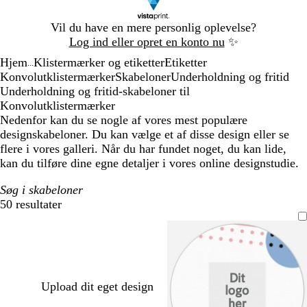
Slide
Vil du have en mere personlig oplevelse?
1
Log ind eller opret en konto nu
✨
af
Hjem
Klistermærker og etiketter
Etiketter
1
...
Konvolutklistermærker
Skabeloner
Underholdning og fritid
Underholdning og fritid-skabeloner til
Konvolutklistermærker
Nedenfor kan du se nogle af vores mest populære
designskabeloner. Du kan vælge et af disse design eller se
flere i vores galleri. Når du har fundet noget, du kan lide,
kan du tilføre dine egne detaljer i vores online designstudie.
Søg i skabeloner
50 resultater
Filtre
Upload dit eget design