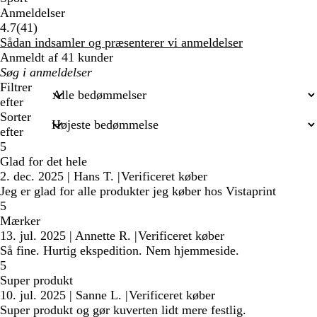
Anmeldelser
41
4.7
(
41
)
anmeldelser
Sådan indsamler og præsenterer vi anmeldelser
Anmeldt af 41 kunder
Min
søgetekst
Filtrer
efter
Sorter
efter
5
Glad for det hele
2. dec. 2025
|
Hans T.
|
Verificeret køber
Jeg er glad for alle produkter jeg køber hos Vistaprint
5
Mærker
13. jul. 2025
|
Annette R.
|
Verificeret køber
Så fine. Hurtig ekspedition. Nem hjemmeside.
5
Super produkt
10. jul. 2025
|
Sanne L.
|
Verificeret køber
Super produkt og gør kuverten lidt mere festlig.