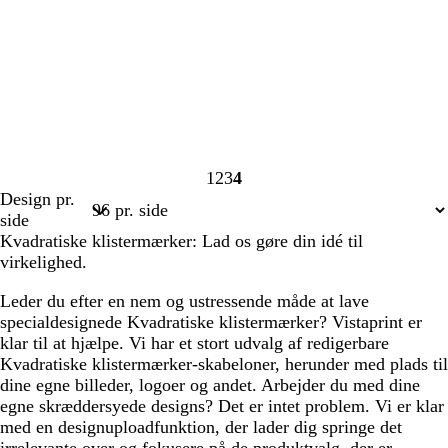
1
2
3
4
Side
Side
Side
Side
Design pr.
1
2
3
4
side
Kvadratiske klistermærker: Lad os gøre din idé til
virkelighed.
Leder du efter en nem og ustressende måde at lave
specialdesignede Kvadratiske klistermærker? Vistaprint er
klar til at hjælpe. Vi har et stort udvalg af redigerbare
Kvadratiske klistermærker-skabeloner, herunder med plads til
dine egne billeder, logoer og andet. Arbejder du med dine
egne skræddersyede designs? Det er intet problem. Vi er klar
med en designuploadfunktion, der lader dig springe det