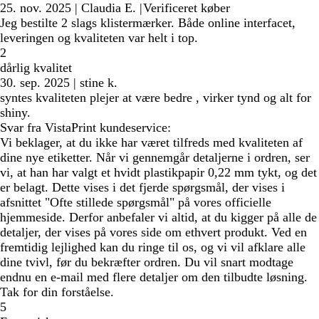
25. nov. 2025
|
Claudia E.
|
Verificeret køber
Jeg bestilte 2 slags klistermærker. Både online interfacet,
leveringen og kvaliteten var helt i top.
2
dårlig kvalitet
30. sep. 2025
|
stine k.
syntes kvaliteten plejer at være bedre , virker tynd og alt for
shiny.
Svar fra VistaPrint kundeservice:
Vi beklager, at du ikke har været tilfreds med kvaliteten af
dine nye etiketter. Når vi gennemgår detaljerne i ordren, ser
vi, at han har valgt et hvidt plastikpapir 0,22 mm tykt, og det
er belagt. Dette vises i det fjerde spørgsmål, der vises i
afsnittet "Ofte stillede spørgsmål" på vores officielle
hjemmeside. Derfor anbefaler vi altid, at du kigger på alle de
detaljer, der vises på vores side om ethvert produkt. Ved en
fremtidig lejlighed kan du ringe til os, og vi vil afklare alle
dine tvivl, før du bekræfter ordren. Du vil snart modtage
endnu en e-mail med flere detaljer om den tilbudte løsning.
Tak for din forståelse.
5