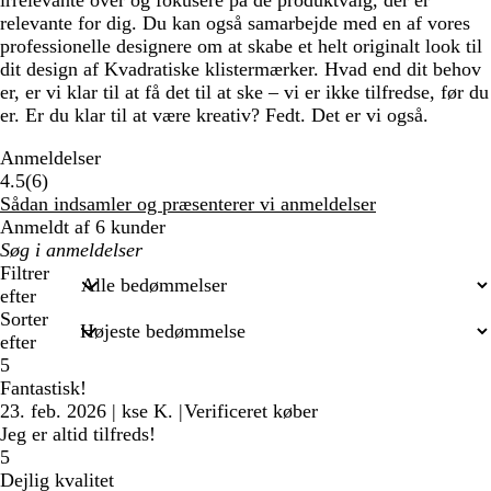
irrelevante over og fokusere på de produktvalg, der er
relevante for dig. Du kan også samarbejde med en af vores
professionelle designere om at skabe et helt originalt look til
dit design af Kvadratiske klistermærker. Hvad end dit behov
er, er vi klar til at få det til at ske – vi er ikke tilfredse, før du
er. Er du klar til at være kreativ? Fedt. Det er vi også.
Anmeldelser
6
4.5
(
6
)
anmeldelser
Sådan indsamler og præsenterer vi anmeldelser
Anmeldt af 6 kunder
Min
søgetekst
Filtrer
efter
Sorter
efter
5
Fantastisk!
23. feb. 2026
|
kse K.
|
Verificeret køber
Jeg er altid tilfreds!
5
Dejlig kvalitet