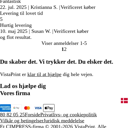
Fantastisk
22. jul. 2025
|
Kristianna S.
|
Verificeret køber
Levering til lovet tid
5
Hurtig levering
10. maj 2025
|
Susan W.
|
Verificeret køber
og flot resultat.
Viser anmeldelser
1-5
1
2
Gå
Gå
til
til
Du skaber det. Vi trykker det. Du elsker det.
side
side
VistaPrint er
klar til at hjælpe
dig hele vejen.
Lad os hjælpe dig
Vores firma
80 82 05 25
Forside
Privatlivs- og cookiepolitik
Vilkår og betingelser
Juridisk meddelelse
Et CIMPRESS-firma
© 2001-2026 VistaPrint. Alle