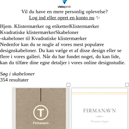
Slide
Vil du have en mere personlig oplevelse?
1
Log ind eller opret en konto nu
✨
af
Hjem
Klistermærker og etiketter
Klistermærker
1
...
Kvadratiske klistermærker
Skabeloner
-skabeloner til Kvadratiske klistermærker
Nedenfor kan du se nogle af vores mest populære
designskabeloner. Du kan vælge et af disse design eller se
flere i vores galleri. Når du har fundet noget, du kan lide,
kan du tilføre dine egne detaljer i vores online designstudie.
Søg i skabeloner
354 resultater
Filtre