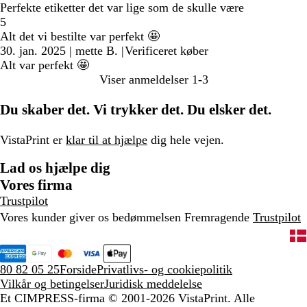
Perfekte etiketter det var lige som de skulle være
5
Alt det vi bestilte var perfekt 🤩
30. jan. 2025
|
mette B.
|
Verificeret køber
Alt var perfekt 🤩
Viser anmeldelser
1-3
Du skaber det. Vi trykker det. Du elsker det.
VistaPrint er
klar til at hjælpe
dig hele vejen.
Lad os hjælpe dig
Vores firma
Trustpilot
Vores kunder giver os bedømmelsen Fremragende
Trustpilot
80 82 05 25
Forside
Privatlivs- og cookiepolitik
Vilkår og betingelser
Juridisk meddelelse
Et CIMPRESS-firma
© 2001-2026 VistaPrint. Alle