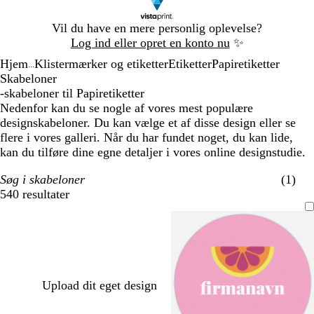
Slide
Vil du have en mere personlig oplevelse?
1
Log ind eller opret en konto nu
✨
af
Hjem
Klistermærker og etiketter
Etiketter
Papiretiketter
1
...
Skabeloner
-skabeloner til Papiretiketter
Nedenfor kan du se nogle af vores mest populære
designskabeloner. Du kan vælge et af disse design eller se
flere i vores galleri. Når du har fundet noget, du kan lide,
kan du tilføre dine egne detaljer i vores online designstudie.
Søg i skabeloner
(1)
540 resultater
Filtre
Upload dit eget design