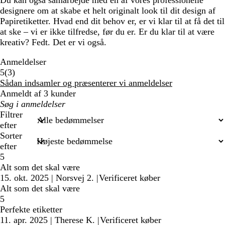
Du kan også samarbejde med en af vores professionelle
designere om at skabe et helt originalt look til dit design af
Papiretiketter. Hvad end dit behov er, er vi klar til at få det til
at ske – vi er ikke tilfredse, før du er. Er du klar til at være
kreativ? Fedt. Det er vi også.
Anmeldelser
3
5
(
3
)
anmeldelser
Sådan indsamler og præsenterer vi anmeldelser
Anmeldt af 3 kunder
Min
søgetekst
Filtrer
efter
Sorter
efter
5
Alt som det skal være
15. okt. 2025
|
Norsvej 2.
|
Verificeret køber
Alt som det skal være
5
Perfekte etiketter
11. apr. 2025
|
Therese K.
|
Verificeret køber