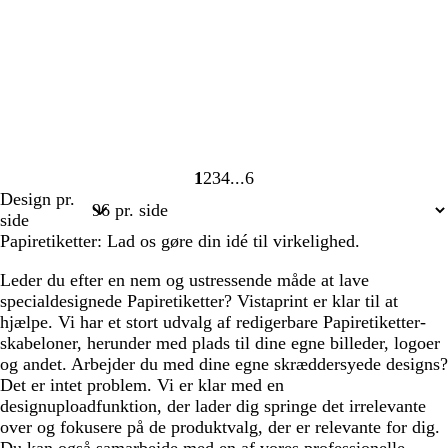
1
2
3
4
6
Side
Side
Side
Side
Side
Design pr.
1
2
3
4
6
side
Papiretiketter: Lad os gøre din idé til virkelighed.
Leder du efter en nem og ustressende måde at lave
specialdesignede Papiretiketter? Vistaprint er klar til at
hjælpe. Vi har et stort udvalg af redigerbare Papiretiketter-
skabeloner, herunder med plads til dine egne billeder, logoer
og andet. Arbejder du med dine egne skræddersyede designs?
Det er intet problem. Vi er klar med en
designuploadfunktion, der lader dig springe det irrelevante
over og fokusere på de produktvalg, der er relevante for dig.