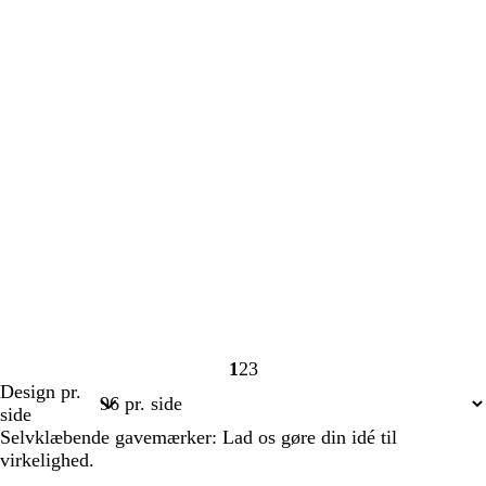
1
2
3
Side
Side
Side
Design pr.
1
2
3
side
Selvklæbende gavemærker: Lad os gøre din idé til
virkelighed.