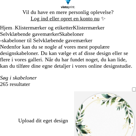
Slide
Vil du have en mere personlig oplevelse?
1
Log ind eller opret en konto nu
✨
af
Hjem
Klistermærker og etiketter
Klistermærker
1
...
Selvklæbende gavemærker
Skabeloner
-skabeloner til Selvklæbende gavemærker
Nedenfor kan du se nogle af vores mest populære
designskabeloner. Du kan vælge et af disse design eller se
flere i vores galleri. Når du har fundet noget, du kan lide,
kan du tilføre dine egne detaljer i vores online designstudie.
Søg i skabeloner
265 resultater
Filtre
Upload dit eget design