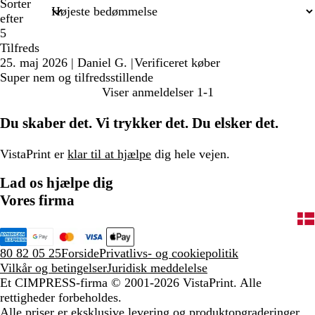
Sorter
efter
5
Tilfreds
25. maj 2026
|
Daniel G.
|
Verificeret køber
Super nem og tilfredsstillende
Viser anmeldelser
1-1
Du skaber det. Vi trykker det. Du elsker det.
VistaPrint er
klar til at hjælpe
dig hele vejen.
Lad os hjælpe dig
Vores firma
80 82 05 25
Forside
Privatlivs- og cookiepolitik
Vilkår og betingelser
Juridisk meddelelse
Et CIMPRESS-firma
© 2001-2026 VistaPrint. Alle
rettigheder forbeholdes.
Alle priser er eksklusive levering og produktopgraderinger,