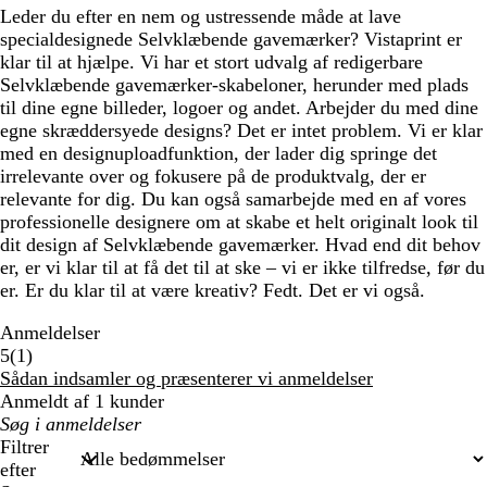
Leder du efter en nem og ustressende måde at lave
specialdesignede Selvklæbende gavemærker? Vistaprint er
klar til at hjælpe. Vi har et stort udvalg af redigerbare
Selvklæbende gavemærker-skabeloner, herunder med plads
til dine egne billeder, logoer og andet. Arbejder du med dine
egne skræddersyede designs? Det er intet problem. Vi er klar
med en designuploadfunktion, der lader dig springe det
irrelevante over og fokusere på de produktvalg, der er
relevante for dig. Du kan også samarbejde med en af vores
professionelle designere om at skabe et helt originalt look til
dit design af Selvklæbende gavemærker. Hvad end dit behov
er, er vi klar til at få det til at ske – vi er ikke tilfredse, før du
er. Er du klar til at være kreativ? Fedt. Det er vi også.
Anmeldelser
1
5
(
1
)
anmeldelser
Sådan indsamler og præsenterer vi anmeldelser
Anmeldt af 1 kunder
Min
søgetekst
Filtrer
efter