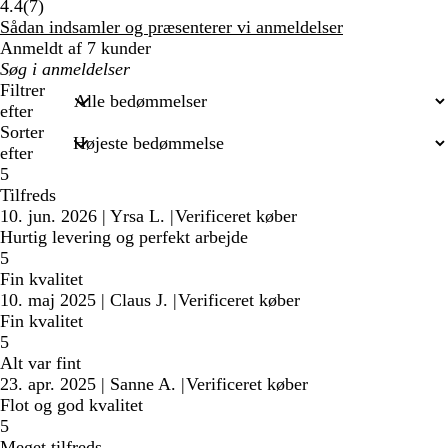
7
4.4
(
7
)
anmeldelser
Sådan indsamler og præsenterer vi anmeldelser
Anmeldt af 7 kunder
Min
søgetekst
Filtrer
efter
Sorter
efter
5
Tilfreds
10. jun. 2026
|
Yrsa L.
|
Verificeret køber
Hurtig levering og perfekt arbejde
5
Fin kvalitet
10. maj 2025
|
Claus J.
|
Verificeret køber
Fin kvalitet
5
Alt var fint
23. apr. 2025
|
Sanne A.
|
Verificeret køber
Flot og god kvalitet
5
Meget tilfreds