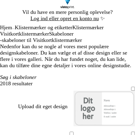
Slide
Vil du have en mere personlig oplevelse?
1
Log ind eller opret en konto nu
✨
af
Hjem
Klistermærker og etiketter
Klistermærker
1
...
Visitkortklistermærker
Skabeloner
-skabeloner til Visitkortklistermærker
Nedenfor kan du se nogle af vores mest populære
designskabeloner. Du kan vælge et af disse design eller se
flere i vores galleri. Når du har fundet noget, du kan lide,
kan du tilføre dine egne detaljer i vores online designstudie.
Søg i skabeloner
2018 resultater
Filtre
Upload dit eget design
m
t
v
o
m