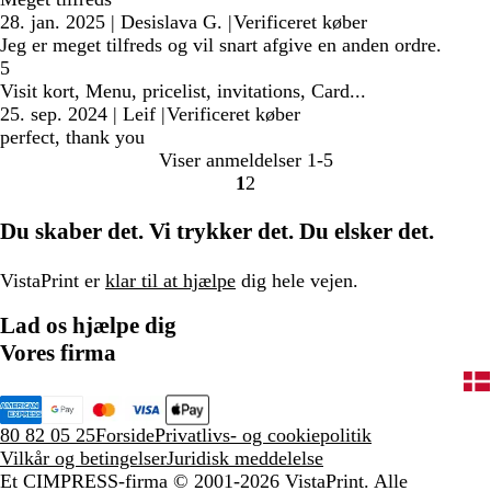
28. jan. 2025
|
Desislava G.
|
Verificeret køber
Jeg er meget tilfreds og vil snart afgive en anden ordre.
5
Visit kort, Menu, pricelist, invitations, Card...
25. sep. 2024
|
Leif
|
Verificeret køber
perfect, thank you
Viser anmeldelser
1-5
1
2
Gå
Gå
til
til
Du skaber det. Vi trykker det. Du elsker det.
side
side
VistaPrint er
klar til at hjælpe
dig hele vejen.
Lad os hjælpe dig
Vores firma
80 82 05 25
Forside
Privatlivs- og cookiepolitik
Vilkår og betingelser
Juridisk meddelelse
Et CIMPRESS-firma
© 2001-2026 VistaPrint. Alle