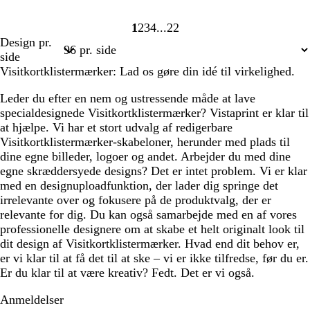
1
2
3
4
22
Side
Side
Side
Side
Side
Design pr.
1
2
3
4
22
side
Visitkortklistermærker: Lad os gøre din idé til virkelighed.
Leder du efter en nem og ustressende måde at lave
specialdesignede Visitkortklistermærker? Vistaprint er klar til
at hjælpe. Vi har et stort udvalg af redigerbare
Visitkortklistermærker-skabeloner, herunder med plads til
dine egne billeder, logoer og andet. Arbejder du med dine
egne skræddersyede designs? Det er intet problem. Vi er klar
med en designuploadfunktion, der lader dig springe det
irrelevante over og fokusere på de produktvalg, der er
relevante for dig. Du kan også samarbejde med en af vores
professionelle designere om at skabe et helt originalt look til
dit design af Visitkortklistermærker. Hvad end dit behov er,
er vi klar til at få det til at ske – vi er ikke tilfredse, før du er.
Er du klar til at være kreativ? Fedt. Det er vi også.
Anmeldelser