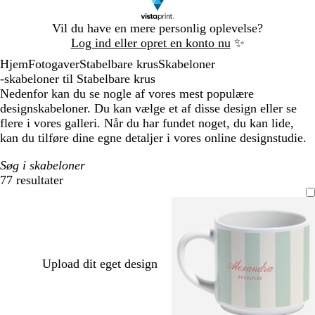
Slide
Vil du have en mere personlig oplevelse?
1
Log ind eller opret en konto nu
✨
af
Hjem
Fotogaver
Stabelbare krus
Skabeloner
1
-skabeloner til Stabelbare krus
Nedenfor kan du se nogle af vores mest populære
designskabeloner. Du kan vælge et af disse design eller se
flere i vores galleri. Når du har fundet noget, du kan lide,
kan du tilføre dine egne detaljer i vores online designstudie.
Søg i skabeloner
77 resultater
Filtre
Upload dit eget design