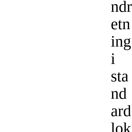
ndr
etn
ing
i
sta
nd
ard
lok