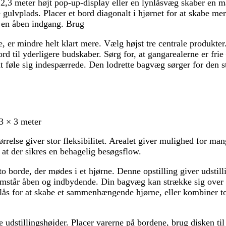
2,3 meter højt pop-up-display eller en lynlåsvæg skaber en m
 gulvplads. Placer et bord diagonalt i hjørnet for at skabe me
 en åben indgang. Brug
, er mindre helt klart mere. Vælg højst tre centrale produkter
ord til yderligere budskaber. Sørg for, at gangarealerne er fri
føle sig indespærrede. Den lodrette bagvæg sørger for den st
3 × 3 meter
relse giver stor fleksibilitet. Arealet giver mulighed for man
at der sikres en behagelig besøgsflow.
o borde, der mødes i et hjørne. Denne opstilling giver udstill
fremstår åben og indbydende. Din bagvæg kan strække sig ove
ås for at skabe et sammenhængende hjørne, eller kombiner to
 udstillingshøjder. Placer varerne på bordene, brug disken til 