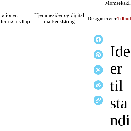
Moms
inkl.
ekskl.
itationer,
Hjemmesider og digital
Designservice
Tilbud
kler og bryllup
markedsføring
Ide
er
til
sta
ndi