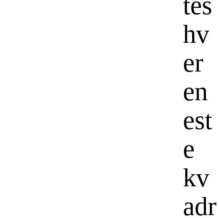
tes
hv
er
en
est
e
kv
adr