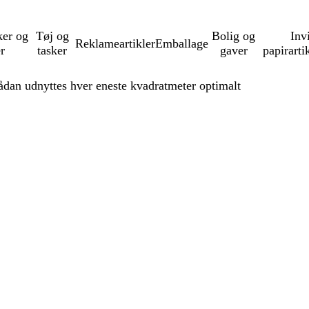
ker og
Tøj og
Bolig og
Inv
Reklameartikler
Emballage
er
tasker
gaver
papirarti
 Sådan udnyttes hver eneste kvadratmeter optimalt