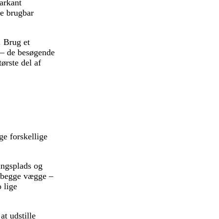
arkant
re brugbar
. Brug et
e – de besøgende
ørste del af
ge forskellige
ingsplads og
r begge vægge –
 lige
at udstille