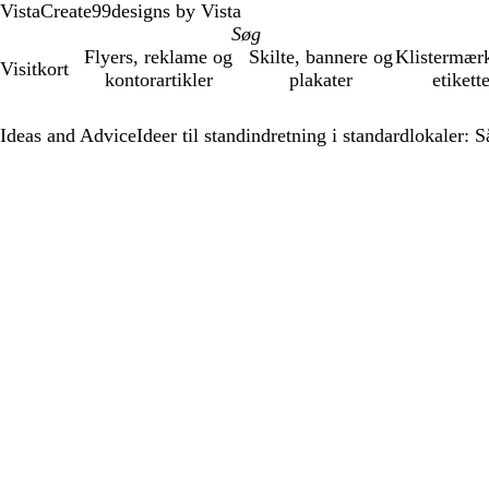
VistaCreate
99designs by Vista
Flyers, reklame og
Skilte, bannere og
Klistermær
Visitkort
kontorartikler
plakater
etikett
Ideas and Advice
Ideer til standindretning i standardlokaler: