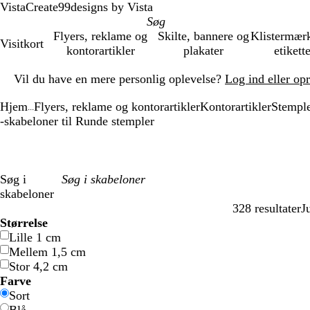
VistaCreate
99designs by Vista
Flyers, reklame og
Skilte, bannere og
Klistermær
Visitkort
kontorartikler
plakater
etikett
Slide
Vil du have en mere personlig oplevelse?
Log ind eller op
1
af
Hjem
Flyers, reklame og kontorartikler
Kontorartikler
Stemple
1
...
-skabeloner til Runde stempler
Søg i
skabeloner
328 resultater
J
Filtre
Størrelse
Lille 1 cm
Mellem 1,5 cm
Stor 4,2 cm
Farve
Sort