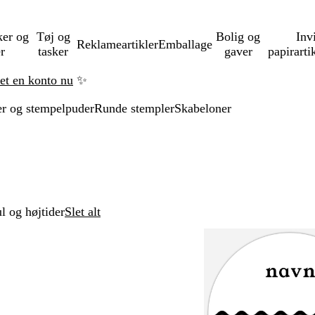
ker og
Tøj og
Bolig og
Inv
Reklameartikler
Emballage
er
tasker
gaver
papirarti
ret en konto nu
✨
r og stempelpuder
Runde stempler
Skabeloner
ul og højtider
Slet alt