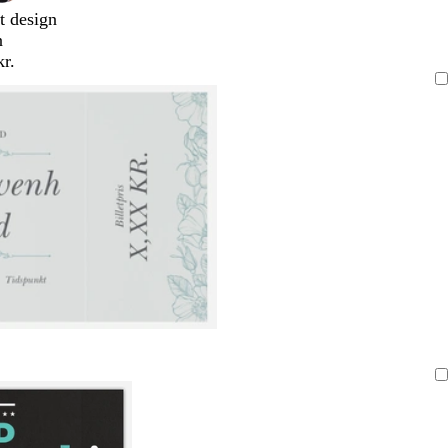
t design
n
kr.