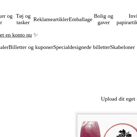
ker og
Tøj og
Bolig og
Inv
Reklameartikler
Emballage
er
tasker
gaver
papirarti
ret en konto nu
✨
aler
Billetter og kuponer
Specialdesignede billetter
Skabeloner
Upload dit eget