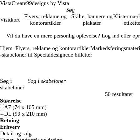
VistaCreate
99designs by Vista
Flyers, reklame og
Skilte, bannere og
Klistermær
Visitkort
kontorartikler
plakater
etikett
Slide
Vil du have en mere personlig oplevelse?
Log ind eller op
1
af
Hjem
Flyers, reklame og kontorartikler
Markedsføringsmateri
1
...
-skabeloner til Specialdesignede billetter
Søg i
skabeloner
50 resultater
Filtre
Størrelse
A7 (74 x 105 mm)
DL (99 x 210 mm)
Retning
Erhverv
Detail og salg