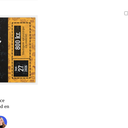
ce
d en