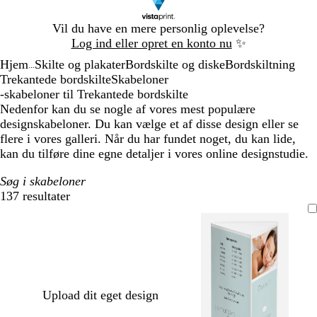
Slide
Vil du have en mere personlig oplevelse?
1
Log ind eller opret en konto nu
✨
af
Hjem
Skilte og plakater
Bordskilte og diske
Bordskiltning
1
...
Trekantede bordskilte
Skabeloner
-skabeloner til Trekantede bordskilte
Nedenfor kan du se nogle af vores mest populære
designskabeloner. Du kan vælge et af disse design eller se
flere i vores galleri. Når du har fundet noget, du kan lide,
kan du tilføre dine egne detaljer i vores online designstudie.
Søg i skabeloner
137 resultater
Filtre
Upload dit eget design