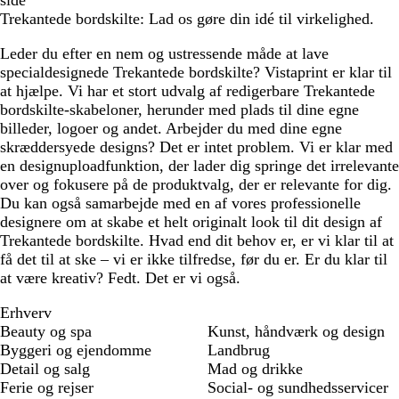
side
Trekantede bordskilte: Lad os gøre din idé til virkelighed.
Leder du efter en nem og ustressende måde at lave
specialdesignede Trekantede bordskilte? Vistaprint er klar til
at hjælpe. Vi har et stort udvalg af redigerbare Trekantede
bordskilte-skabeloner, herunder med plads til dine egne
billeder, logoer og andet. Arbejder du med dine egne
skræddersyede designs? Det er intet problem. Vi er klar med
en designuploadfunktion, der lader dig springe det irrelevante
over og fokusere på de produktvalg, der er relevante for dig.
Du kan også samarbejde med en af vores professionelle
designere om at skabe et helt originalt look til dit design af
Trekantede bordskilte. Hvad end dit behov er, er vi klar til at
få det til at ske – vi er ikke tilfredse, før du er. Er du klar til
at være kreativ? Fedt. Det er vi også.
Erhverv
Beauty og spa
Kunst, håndværk og design
Byggeri og ejendomme
Landbrug
Detail og salg
Mad og drikke
Ferie og rejser
Social- og sundhedsservicer