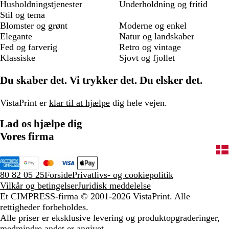
Husholdningstjenester
Underholdning og fritid
Stil og tema
Blomster og grønt
Moderne og enkel
Elegante
Natur og landskaber
Fed og farverig
Retro og vintage
Klassiske
Sjovt og fjollet
Du skaber det. Vi trykker det. Du elsker det.
VistaPrint er
klar til at hjælpe
dig hele vejen.
Lad os hjælpe dig
Vores firma
80 82 05 25
Forside
Privatlivs- og cookiepolitik
Vilkår og betingelser
Juridisk meddelelse
Et CIMPRESS-firma
© 2001-2026 VistaPrint. Alle
rettigheder forbeholdes.
Alle priser er eksklusive levering og produktopgraderinger,
medmindre andet er angivet.