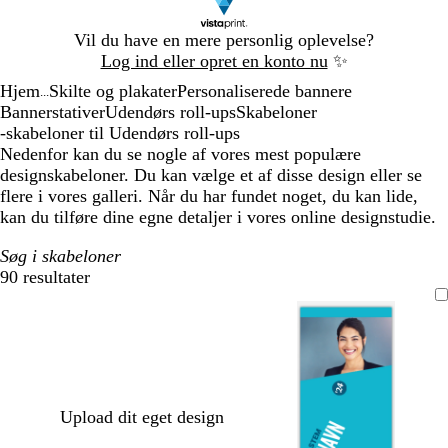
Slide
Vil du have en mere personlig oplevelse?
1
Log ind eller opret en konto nu
✨
af
Hjem
Skilte og plakater
Personaliserede bannere
1
...
Bannerstativer
Udendørs roll-ups
Skabeloner
-skabeloner til Udendørs roll-ups
Nedenfor kan du se nogle af vores mest populære
designskabeloner. Du kan vælge et af disse design eller se
flere i vores galleri. Når du har fundet noget, du kan lide,
kan du tilføre dine egne detaljer i vores online designstudie.
Søg i skabeloner
90 resultater
Filtre
Upload dit eget design