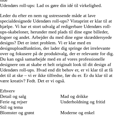
side
Udendørs roll-ups: Lad os gøre din idé til virkelighed.
Leder du efter en nem og ustressende måde at lave
specialdesignede Udendørs roll-ups? Vistaprint er klar til at
hjælpe. Vi har et stort udvalg af redigerbare Udendørs roll-
ups-skabeloner, herunder med plads til dine egne billeder,
logoer og andet. Arbejder du med dine egne skræddersyede
designs? Det er intet problem. Vi er klar med en
designuploadfunktion, der lader dig springe det irrelevante
over og fokusere på de produktvalg, der er relevante for dig.
Du kan også samarbejde med en af vores professionelle
designere om at skabe et helt originalt look til dit design af
Udendørs roll-ups. Hvad end dit behov er, er vi klar til at få
det til at ske – vi er ikke tilfredse, før du er. Er du klar til at
være kreativ? Fedt. Det er vi også.
Erhverv
Detail og salg
Mad og drikke
Ferie og rejser
Underholdning og fritid
Stil og tema
Blomster og grønt
Moderne og enkel