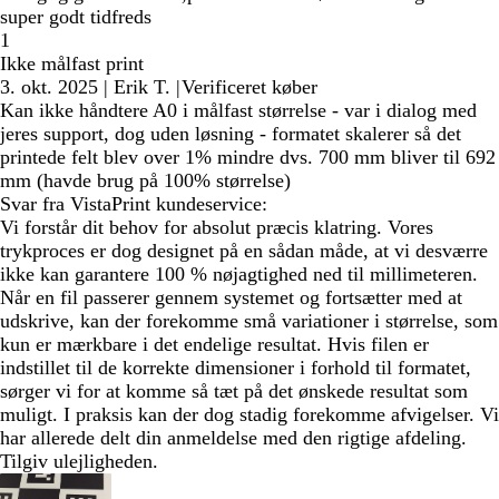
super godt tidfreds
1
Ikke målfast print
3. okt. 2025
|
Erik T.
|
Verificeret køber
Kan ikke håndtere A0 i målfast størrelse - var i dialog med
jeres support, dog uden løsning - formatet skalerer så det
printede felt blev over 1% mindre dvs. 700 mm bliver til 692
mm (havde brug på 100% størrelse)
Svar fra VistaPrint kundeservice:
Vi forstår dit behov for absolut præcis klatring. Vores
trykproces er dog designet på en sådan måde, at vi desværre
ikke kan garantere 100 % nøjagtighed ned til millimeteren.
Når en fil passerer gennem systemet og fortsætter med at
udskrive, kan der forekomme små variationer i størrelse, som
kun er mærkbare i det endelige resultat. Hvis filen er
indstillet til de korrekte dimensioner i forhold til formatet,
sørger vi for at komme så tæt på det ønskede resultat som
muligt. I praksis kan der dog stadig forekomme afvigelser. Vi
har allerede delt din anmeldelse med den rigtige afdeling.
Tilgiv ulejligheden.