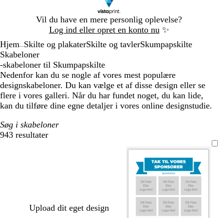
Slide
Vil du have en mere personlig oplevelse?
1
Log ind eller opret en konto nu
✨
af
Hjem
Skilte og plakater
Skilte og tavler
Skumpapskilte
1
...
Skabeloner
-skabeloner til Skumpapskilte
Nedenfor kan du se nogle af vores mest populære
designskabeloner. Du kan vælge et af disse design eller se
flere i vores galleri. Når du har fundet noget, du kan lide,
kan du tilføre dine egne detaljer i vores online designstudie.
Søg i skabeloner
943 resultater
Filtre
Upload dit eget design