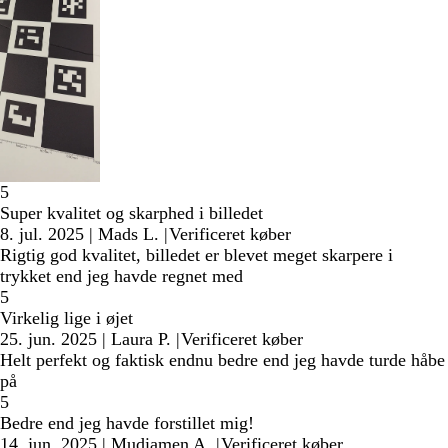
5
Super kvalitet og skarphed i billedet
8. jul. 2025
|
Mads L.
|
Verificeret køber
Rigtig god kvalitet, billedet er blevet meget skarpere i
trykket end jeg havde regnet med
5
Virkelig lige i øjet
25. jun. 2025
|
Laura P.
|
Verificeret køber
Helt perfekt og faktisk endnu bedre end jeg havde turde håbe
på
5
Bedre end jeg havde forstillet mig!
14. jun. 2025
|
Mudiamen A.
|
Verificeret køber