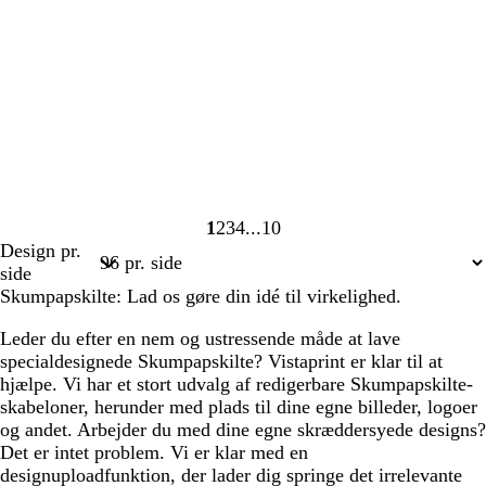
1
2
3
4
10
Side
Side
Side
Side
Side
Design pr.
1
2
3
4
10
side
Skumpapskilte: Lad os gøre din idé til virkelighed.
Leder du efter en nem og ustressende måde at lave
specialdesignede Skumpapskilte? Vistaprint er klar til at
hjælpe. Vi har et stort udvalg af redigerbare Skumpapskilte-
skabeloner, herunder med plads til dine egne billeder, logoer
og andet. Arbejder du med dine egne skræddersyede designs?
Det er intet problem. Vi er klar med en
designuploadfunktion, der lader dig springe det irrelevante