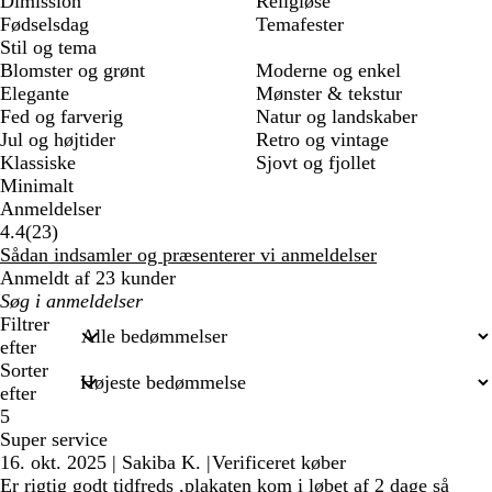
Dimission
Religiøse
Fødselsdag
Temafester
Stil og tema
Blomster og grønt
Moderne og enkel
Elegante
Mønster & tekstur
Fed og farverig
Natur og landskaber
Jul og højtider
Retro og vintage
Klassiske
Sjovt og fjollet
Minimalt
Anmeldelser
23
4.4
(
23
)
anmeldelser
Sådan indsamler og præsenterer vi anmeldelser
Anmeldt af 23 kunder
Min
søgetekst
Filtrer
efter
Sorter
efter
5
Super service
16. okt. 2025
|
Sakiba K.
|
Verificeret køber
Er rigtig godt tidfreds ,plakaten kom i løbet af 2 dage så