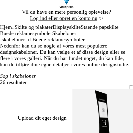
Slide
Vil du have en mere personlig oplevelse?
1
Log ind eller opret en konto nu
✨
af
Hjem
Skilte og plakater
Displayskilte
Stående papskilte
1
...
Buede reklamesymboler
Skabeloner
-skabeloner til Buede reklamesymboler
Nedenfor kan du se nogle af vores mest populære
designskabeloner. Du kan vælge et af disse design eller se
flere i vores galleri. Når du har fundet noget, du kan lide,
kan du tilføre dine egne detaljer i vores online designstudie.
Søg i skabeloner
26 resultater
Filtre
Upload dit eget design