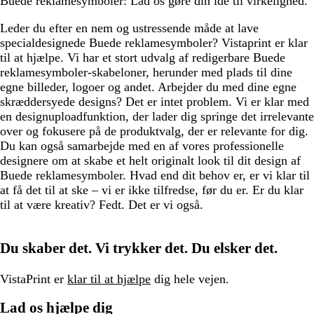
Buede reklamesymboler: Lad os gøre din idé til virkelighed.
Leder du efter en nem og ustressende måde at lave
specialdesignede Buede reklamesymboler? Vistaprint er klar
til at hjælpe. Vi har et stort udvalg af redigerbare Buede
reklamesymboler-skabeloner, herunder med plads til dine
egne billeder, logoer og andet. Arbejder du med dine egne
skræddersyede designs? Det er intet problem. Vi er klar med
en designuploadfunktion, der lader dig springe det irrelevante
over og fokusere på de produktvalg, der er relevante for dig.
Du kan også samarbejde med en af vores professionelle
designere om at skabe et helt originalt look til dit design af
Buede reklamesymboler. Hvad end dit behov er, er vi klar til
at få det til at ske – vi er ikke tilfredse, før du er. Er du klar
til at være kreativ? Fedt. Det er vi også.
Du skaber det. Vi trykker det. Du elsker det.
VistaPrint er
klar til at hjælpe
dig hele vejen.
Lad os hjælpe dig