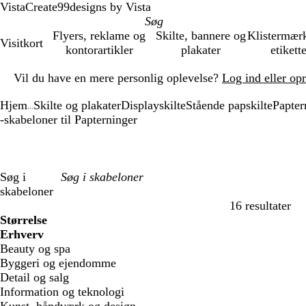
VistaCreate
99designs by Vista
Flyers, reklame og
Skilte, bannere og
Klistermær
Visitkort
kontorartikler
plakater
etikett
Slide
Vil du have en mere personlig oplevelse?
Log ind eller op
1
af
Hjem
Skilte og plakater
Displayskilte
Stående papskilte
Papter
1
...
-skabeloner til Papterninger
Søg i
skabeloner
16 resultater
Filtre
Størrelse
Erhverv
Beauty og spa
Byggeri og ejendomme
Detail og salg
Information og teknologi