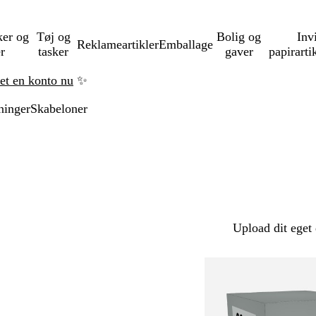
ker og
Tøj og
Bolig og
Inv
Reklameartikler
Emballage
er
tasker
gaver
papirarti
ret en konto nu
✨
ninger
Skabeloner
Upload dit eget