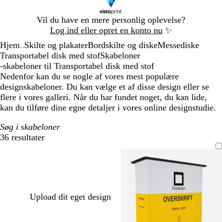
Slide
Vil du have en mere personlig oplevelse?
1
Log ind eller opret en konto nu
✨
af
Hjem
Skilte og plakater
Bordskilte og diske
Messediske
1
...
Transportabel disk med stof
Skabeloner
-skabeloner til Transportabel disk med stof
Nedenfor kan du se nogle af vores mest populære
designskabeloner. Du kan vælge et af disse design eller se
flere i vores galleri. Når du har fundet noget, du kan lide,
kan du tilføre dine egne detaljer i vores online designstudie.
Søg i skabeloner
36 resultater
Filtre
Upload dit eget design