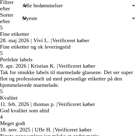
søgetekst
Filtrer
efter
Sorter
efter
5
Fine etiketter
28. maj 2026
|
Vivi L.
|
Verificeret køber
Fine etiketter og ok leveringstid
5
Perfekte labels
9. apr. 2026
|
Kristian K.
|
Verificeret køber
Tak for smukke labels til marmelade glassene. Det ser super
flot og professionelt ud med personlige etiketter på den
hjemmelavede marmelade.
5
Kvalitet
11. feb. 2026
|
thomas p.
|
Verificeret køber
God kvalitet som altid
4
Meget godt
18. nov. 2025
|
Uffe H.
|
Verificeret køber
Næste gang vælger jeg måske et andet motiv