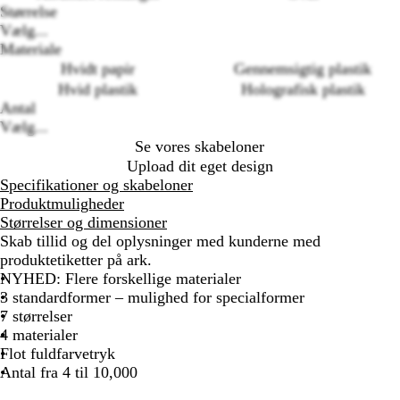
Størrelse
Vælg...
Loading
Materiale
options
Hvidt papir
Gennemsigtig plastik
Hvid plastik
Holografisk plastik
Antal
Vælg...
Se vores skabeloner
Upload dit eget design
Specifikationer og skabeloner
Produktmuligheder
Størrelser og dimensioner
Skab tillid og del oplysninger med kunderne med
produktetiketter på ark.
NYHED: Flere forskellige materialer
3 standardformer – mulighed for specialformer
7 størrelser
4 materialer
Flot fuldfarvetryk
Antal fra 4 til 10,000