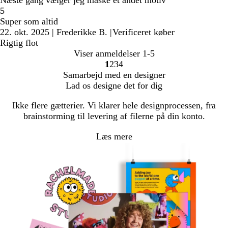
5
Super som altid
22. okt. 2025
|
Frederikke B.
|
Verificeret køber
Rigtig flot
Viser anmeldelser
1-5
1
2
3
4
Gå
Gå
Gå
Gå
Samarbejd med en designer
til
til
til
til
Lad os designe det for dig
side
side
side
side
Ikke flere gætterier. Vi klarer hele designprocessen, fra
brainstorming til levering af filerne på din konto.
Læs mere