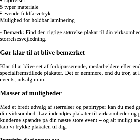
7 størrelser
g
k
g
d
k
e
y
ø
5 typer materiale
e
e
e
e
s
n
Levende fuldfarvetryk
g
b
e
Mulighed for holdbar laminering
r
l
r
å
å
- Bemærk:
Find den rigtige størrelse plakat til din virksomh
ø
størrelsesvejledning.
d
Gør klar til at blive bemærket
Klar til at blive set af forbipasserende, medarbejdere eller 
specialfremstillede plakater. Det er nemmere, end du tror, at l
events, udsalg m.m.
Masser af muligheder
Med et bredt udvalg af størrelser og papirtyper kan du med gara
din virksomhed. Lav indendørs plakater til virksomheder og p
kunderne spændte på din næste store event – og alt muligt a
kan vi trykke plakaten til dig.