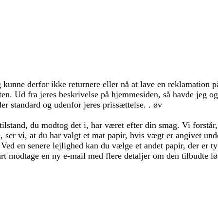
kunne derfor ikke returnere eller nå at lave en reklamation p
 Ud fra jeres beskrivelse på hjemmesiden, så havde jeg også f
er standard og udenfor jeres prissættelse. . øv
tilstand, du modtog det i, har været efter din smag. Vi forstår,
, ser vi, at du har valgt et mat papir, hvis vægt er angivet u
 Ved en senere lejlighed kan du vælge et andet papir, der er ty
nart modtage en ny e-mail med flere detaljer om den tilbudte lø