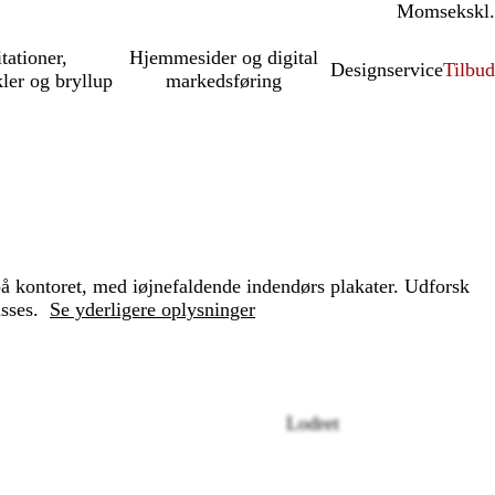
Moms
inkl.
ekskl.
itationer,
Hjemmesider og digital
Designservice
Tilbud
kler og bryllup
markedsføring
på kontoret, med iøjnefaldende indendørs plakater. Udforsk
asses.
Se yderligere oplysninger
Lodret
Loading
options