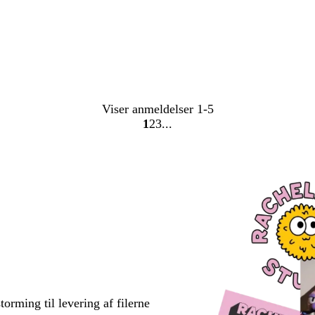
Viser anmeldelser
1-5
1
2
3
Gå
Gå
Gå
til
til
til
side
side
side
torming til levering af filerne