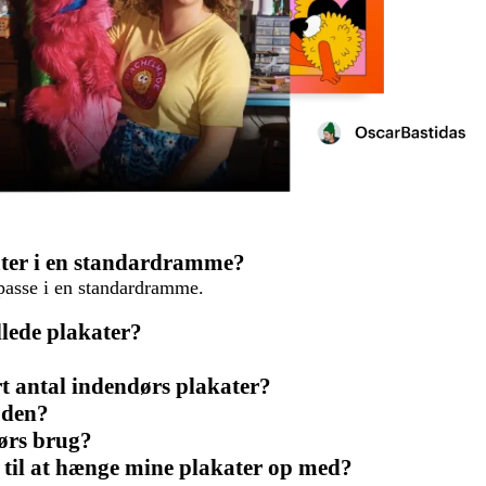
kater i en standardramme?
 passe i en standardramme.
llede plakater?
ort antal indendørs plakater?
 den?
dørs brug?
t til at hænge mine plakater op med?