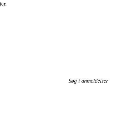
ter.
Min
søgetekst