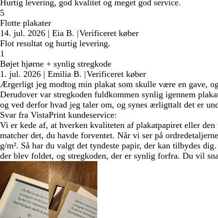
Hurtig levering, god kvalitet og meget god service.
5
Flotte plakater
14. jul. 2026
|
Eia B.
|
Verificeret køber
Flot resultat og hurtig levering.
1
Bøjet hjørne + synlig stregkode
1. jul. 2026
|
Emilia B.
|
Verificeret køber
Ærgerligt jeg modtog min plakat som skulle være en gave, og 
Derudover var stregkoden fuldkommen synlig igennem plakaten.
og ved derfor hvad jeg taler om, og synes ærligttalt det er und
Svar fra VistaPrint kundeservice:
Vi er kede af, at hverken kvaliteten af plakatpapiret eller den 
matcher det, du havde forventet. Når vi ser på ordredetaljerne
g/m². Så har du valgt det tyndeste papir, der kan tilbydes dig.
der blev foldet, og stregkoden, der er synlig forfra. Du vil s