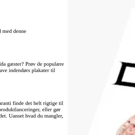
n
b
d
t
t
e
e
g
e
e
r
r
b
r
b
l
u
ø
l
ø
r
i
n
d
å
n
u
l
ed med denne
n
l
a
endda gæster? Prøv de populære
ave indendørs plakater til
nti finde det helt rigtige til
roduktlanceringer, eller gør
ndet. Uanset hvad du mangler,