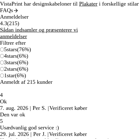
VistaPrint har designskabeloner til
Plakater
i forskellige stilar
FAQs
Anmeldelser
215
4.3
(
215
)
anmeldelser
Sådan indsamler og præsenterer vi
anmeldelser
Filtrer efter
5
stars
(
76
%)
4
stars
(
6
%)
3
stars
(
6
%)
2
stars
(
6
%)
1
star
(
6
%)
Anmeldt af 215 kunder
4
Ok
7. aug. 2026
|
Per S.
|
Verificeret køber
Den var ok
5
Usædvanlig god service :)
29. jul. 2026
|
Per J.
|
Verificeret køber