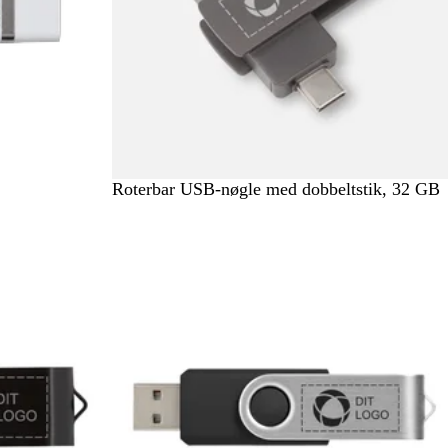
G
Roterbar USB-nøgle med dobbeltstik, 32 GB
u
n
m
e
t
a
l
f
a
r
v
e