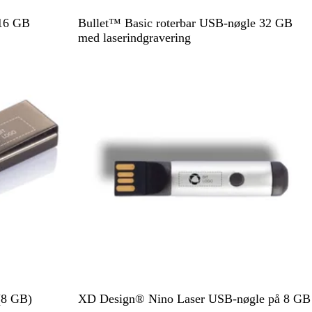
K
R
H
S
L
 16 GB
Bullet™ Basic roterbar USB-nøgle 32 GB
o
ø
v
o
i
med laserindgravering
n
d
i
r
m
Ikke på lager
g
d
t
e
e
g
b
r
l
ø
å
n
S
(8 GB)
XD Design® Nino Laser USB-nøgle på 8 GB