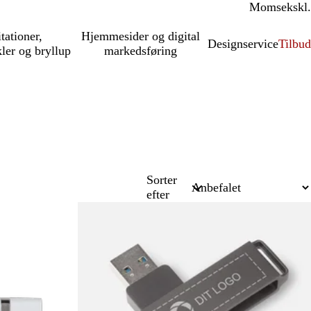
Moms
inkl.
ekskl.
itationer,
Hjemmesider og digital
Designservice
Tilbud
kler og bryllup
markedsføring
Sorter
efter