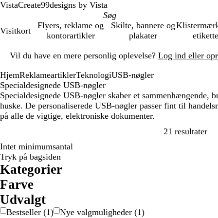
VistaCreate
99designs by Vista
Flyers, reklame og
Skilte, bannere og
Klistermær
Visitkort
kontorartikler
plakater
etikett
Slide
Vil du have en mere personlig oplevelse?
Log ind eller op
1
af
Hjem
Reklameartikler
Teknologi
USB-nøgler
1
Specialdesignede USB-nøgler
Specialdesignede USB-nøgler skaber et sammenhængende, bra
huske. De personaliserede USB-nøgler passer fint til handelsm
på alle de vigtige, elektroniske dokumenter.
Gå 
21 resultater
Intet minimumsantal
Bestseller
Tryk på bagsiden
Kategorier
Farve
B
B
G
G
G
H
L
O
R
S
Udvalgt
l
r
r
r
u
v
i
r
ø
o
Bestseller
(
1
)
Nye valgmuligheder
(
1
)
å
u
å
ø
l
i
l
a
d
r