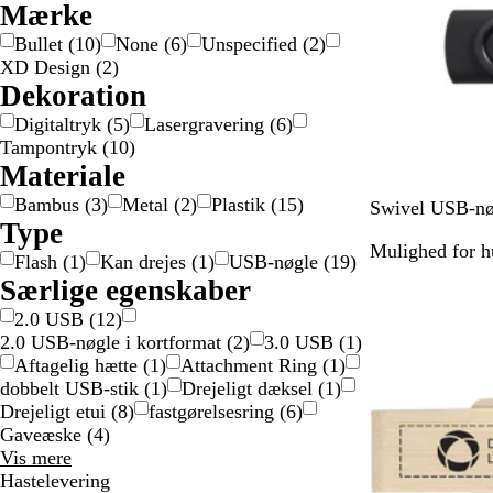
Mærke
n
/
n
/
d
l
n
t
s
g
a
g
Bullet
(
10
)
None
(
6
)
Unspecified
(
2
)
ø
u
e
XD Design
(
2
)
l
l
Dekoration
v
d
Digitaltryk
(
5
)
Lasergravering
(
6
)
Tampontryk
(
10
)
Materiale
Bambus
(
3
)
Metal
(
2
)
Plastik
(
15
)
S
G
R
G
L
Swivel USB-nø
Type
o
u
ø
r
i
Mulighed for hu
r
l
d
ø
l
Flash
(
1
)
Kan drejes
(
1
)
USB-nøgle
(
19
)
t
d
n
l
Særlige egenskaber
f
a
2.0 USB
(
12
)
a
2.0 USB-nøgle i kortformat
(
2
)
3.0 USB
(
1
)
r
Aftagelig hætte
(
1
)
Attachment Ring
(
1
)
v
dobbelt USB-stik
(
1
)
Drejeligt dæksel
(
1
)
e
Drejeligt etui
(
8
)
fastgørelsesring
(
6
)
t
Gaveæske
(
4
)
Særlige
Vis mere
egenskaber
Hastelevering