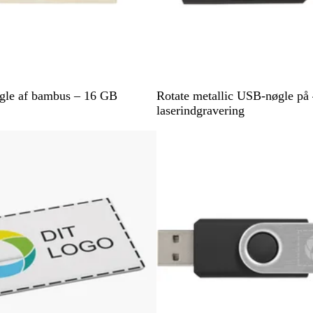
S
B
gle af bambus – 16 GB
Rotate metallic USB-nøgle p
o
l
laserindgravering
r
å
t