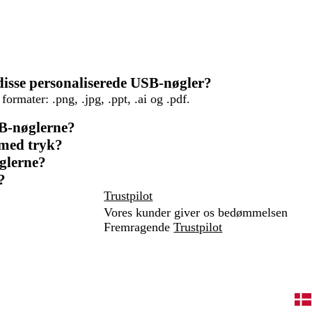
e
t
l disse personaliserede USB-nøgler?
ormater: .png, .jpg, .ppt, .ai og .pdf.
SB-nøglerne?
 med tryk?
glerne?
?
Trustpilot
Vores kunder giver os bedømmelsen
Fremragende
Trustpilot