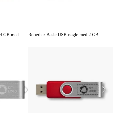
t
S
H
B
R
G
å 4 GB med
Roberbar Basic USB-nøgle med 2 GB
o
v
l
ø
u
r
i
å
d
l
t
d