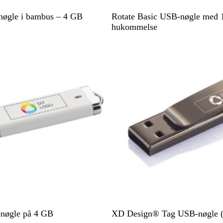
K
R
H
L
nøgle i bambus – 4 GB
Rotate Basic USB-nøgle med
o
ø
v
i
hukommelse
n
d
i
m
Ikke på lager
g
d
e
e
g
b
r
l
ø
å
n
S
S
-nøgle på 4 GB
XD Design® Tag USB-nøgle 