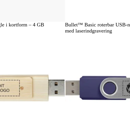
S
K
R
H
e i kortform – 4 GB
Bullet™ Basic roterbar USB-
o
o
ø
v
med laserindgravering
r
n
d
i
t
g
d
e
b
l
å