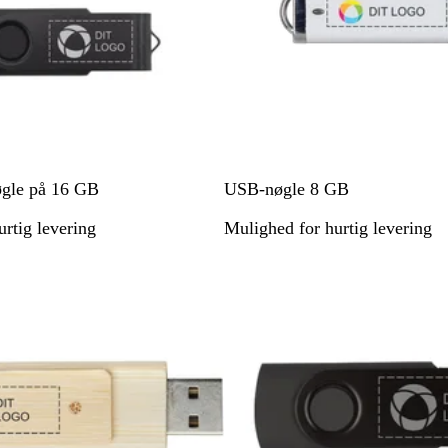
H
gle på 16 GB
USB-nøgle 8 GB
v
rtig levering
Mulighed for hurtig levering
i
d