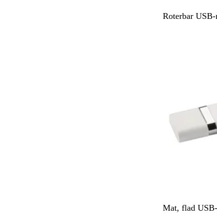
B
Roterbar USB-
e
i
Ikke på lager
g
e
H
S
Mat, flad USB