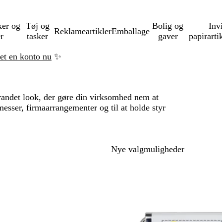
ker og
Tøj og
Bolig og
Inv
Reklameartikler
Emballage
er
tasker
gaver
papirarti
ret en konto nu
✨
ndet look, der gøre din virksomhed nem at
esser, firmaarrangementer og til at holde styr
til filtrerede resultater
Nye valgmuligheder