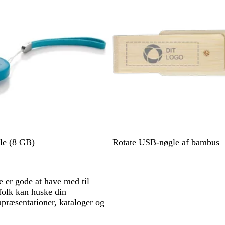
r
e
ø
n
B
le (8 GB)
Rotate USB-nøgle af bambus 
e
i
g
 er gode at have med til
e
 folk kan huske din
præsentationer, kataloger og