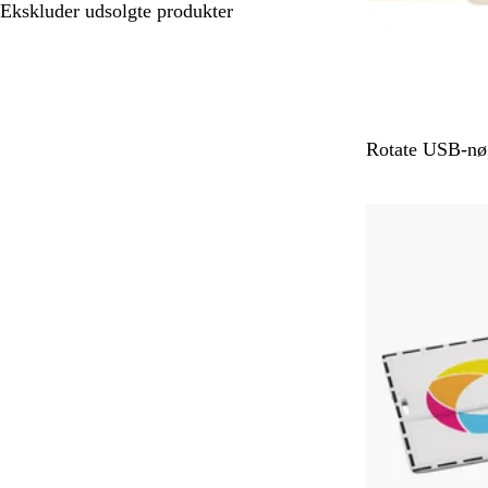
valgmuligheder
Ekskluder udsolgte produkter
B
Rotate USB-nø
e
i
g
e