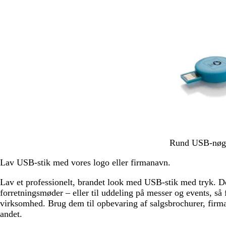
B
O
R
H
G
Rund USB-nøg
l
r
ø
v
r
Lav USB-stik med vores logo eller firmanavn.
å
a
d
i
ø
n
d
n
Lav et professionelt, brandet look med USB-stik med tryk. De
g
forretningsmøder – eller til uddeling på messer og events, så
e
virksomhed. Brug dem til opbevaring af salgsbrochurer, firma
andet.