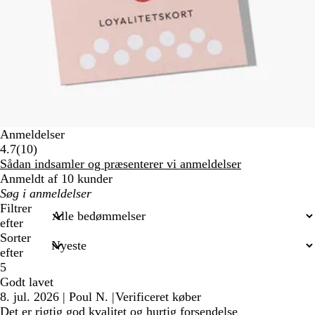
Anmeldelser
10
4.7
(
10
)
anmeldelser
Sådan indsamler og præsenterer vi anmeldelser
Anmeldt af 10 kunder
Min
søgetekst
Filtrer
efter
Sorter
efter
5
Godt lavet
8. jul. 2026
|
Poul N.
|
Verificeret køber
Det er rigtig god kvalitet og hurtig forsendelse