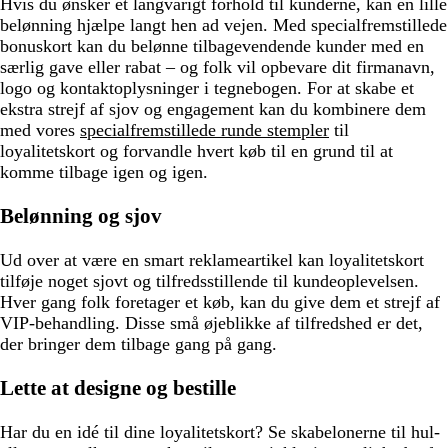
Hvis du ønsker et langvarigt forhold til kunderne, kan en lille
belønning hjælpe langt hen ad vejen. Med specialfremstillede
bonuskort kan du belønne tilbagevendende kunder med en
særlig gave eller rabat –​ og folk vil opbevare dit firmanavn,
logo og kontaktoplysninger i tegnebogen. For at skabe et
ekstra strejf af sjov og engagement kan du kombinere dem
med vores
specialfremstillede runde stempler
til
loyalitetskort og forvandle hvert køb til en grund til at
komme tilbage igen og igen.
Belønning og sjov
Ud over at være en smart reklameartikel kan loyalitetskort
tilføje noget sjovt og tilfredsstillende til kundeoplevelsen.
Hver gang folk foretager et køb, kan du give dem et strejf af
VIP-behandling. Disse små øjeblikke af tilfredshed er det,
der bringer dem tilbage gang på gang.
Lette at designe og bestille
Har du en idé til dine loyalitetskort? Se skabelonerne til hul-