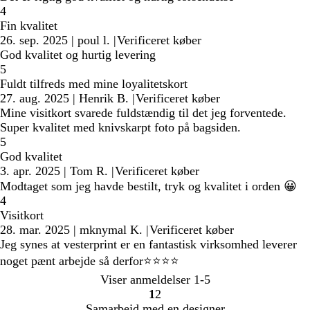
4
Fin kvalitet
26. sep. 2025
|
poul l.
|
Verificeret køber
God kvalitet og hurtig levering
5
Fuldt tilfreds med mine loyalitetskort
27. aug. 2025
|
Henrik B.
|
Verificeret køber
Mine visitkort svarede fuldstændig til det jeg forventede.
Super kvalitet med knivskarpt foto på bagsiden.
5
God kvalitet
3. apr. 2025
|
Tom R.
|
Verificeret køber
Modtaget som jeg havde bestilt, tryk og kvalitet i orden 😀
4
Visitkort
28. mar. 2025
|
mknymal K.
|
Verificeret køber
Jeg synes at vesterprint er en fantastisk virksomhed leverer
noget pænt arbejde så derfor⭐️⭐️⭐️⭐️
Viser anmeldelser
1-5
1
2
Gå
Gå
Samarbejd med en designer