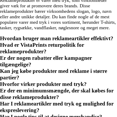
Reklameprodukter er varer med tryk, som virksomheder
giver væk for at promovere deres brands. Disse
reklameprodukter bærer virksomhedens slogan, logo, navn
eller andre unikke detaljer. Du kan finde nogle af de mest
populære varer med tryk i vores sortiment, herunder T-shirts,
tasker, rygsække, vandflasker, nøglesnore og meget mere.
Hvordan bruger man reklameartikler effektivt?
Hvad er VistaPrints returpolitik for
reklameprodukter?
Er der nogen rabatter eller kampagner
tilgængelige?
Kan jeg købe produkter med reklame i større
partier?
Hvorfor virker produkter med tryk?
Er der en minimumsmængde, der skal købes for
disse reklameprodukter?
Har I reklameartikler med tryk og mulighed for
ekspreslevering?
Har I nogle tips til at designe merchandise?