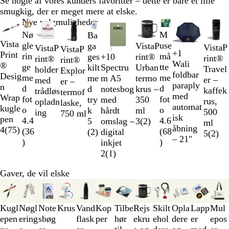
Se nogle af vores kunders favoritter – dette er bare et lille
smugkig, der er meget mere at elske.
Slides
Nye valgmuligheder
1
M
Nø
Ba
til
Vista
use
gle
ga
VistaP
VistaP
VistaP
VistaP
+
1
2
Print
må
rin
ges
rint®
+
10
H
S
K
R
rint®
rint®
rint®
H
O
G
L
Wali
af
®
tte
ge
kilt
Urban
Spectru
v
o
o
ø
Travel
holder
Explor
v
r
u
i
foldbar
10
Desig
me
me
me
termo
m A5
i
r
n
d
er –
med
er –
i
a
l
m
paraply
n
d
d
d
krus –
notesbog
d
t
g
kaffek
trådløs
termof
d
n
e
med
Wrap
fot
fot
try
350
med
e
rus,
opladn
laske,
g
g
automat
kugle
o
o
k
ml
hårdt
b
500
ing
750 ml
e
r
isk
pen
4.6
4.4
5
3
(
2
)
omslag –
l
ml
ø
åbning
4
(
75
)
(
68
(
36
(
2
)
digital
å
5
(
2
)
n
– 21"
)
)
inkjet
2
(
1
)
Gaver, de vil elske
Slides
1
til
Kugl
Nøgl
Note
Krus
Vand
Kop
Tilbe
Rejs
Skilt
Opla
Lapp
Mul
3
epen
ering
sbøg
flask
per
hør
ekru
ehol
dere
er
epos
af