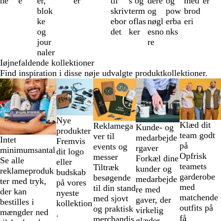
ne
e
er,
er
til
s og
dere
og
med
er
12
blok
skriv
term
og
pow
brod
ke
ebor
oflas
nøgl
erba
eri
og
det
ker
esno
nks
jour
re
naler
Iøjnefaldende kollektioner
Find inspiration i disse nøje udvalgte produktkollektioner.
Slides
1
til
2
Nye
af
Klæd dit
Reklamega
Kunde- og
produkter
5
team godt
ver til
medarbejde
Intet
Fremvis
på
events og
rgaver
minimumsantal
dit logo
Opfrisk
messer
Forkæl dine
Se alle
eller
teamets
Tiltræk
kunder og
reklameproduk
budskab
garderobe
besøgende
medarbejde
ter med tryk,
på vores
med
til din stand
re med
der kan
nyeste
matchende
med sjovt
gaver, der
bestilles i
kollektion
outfits på
og praktisk
virkelig
mængder ned
.
få
merchandis
glæder.