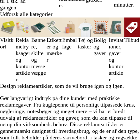
til 1 stk. ad
minutter.
e.
gangen.
Udforsk alle kategorier
Slides
1
til
3
Visitk
Rekla
Banne
Etikett
Embal
Tøj og
Bolig
Invitat
Tilbud
af
ort
metry
re,
er og
lage
tasker
og
ioner,
9
ksager
skilte
mærke
gaver
gaver
og
og
r
og
kontor
messe
kontor
artikle
vægge
artikle
r
r
Design reklameartikler, som de vil bruge igen og igen.
Gør langvarigt indtryk på dine kunder med praktiske
reklamegaver. Fra kuglepenne til personligt tilpassede krus,
nøgleringe, notesbøger og meget mere – vi har et bredt
udvalg af reklameartikler og gaver, som du kan tilpasse til
netop din virksomheds behov. Disse reklameartikler er
gennemtænkt designet til hverdagsbrug, og de er af den type,
som folk beholder på deres skrivebord, i tasker og rygsække