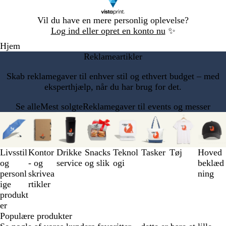
Slide
Vil du have en mere personlig oplevelse?
1
Log ind eller opret en konto nu
✨
af
Hjem
1
Reklameartikler
Skab reklamegaver til enhver stil og ethvert budget – med
eksperthjælp, når du har brug for det.
Se alle
Mest solgte
Reklamegaver til events og messer
Slides
1
til
3
Livsstil
Kontor
Drikke
Snacks
Teknol
Tasker
Tøj
Hoved
af
og
- og
service
og slik
ogi
beklæd
8
personl
skrivea
ning
ige
rtikler
produkt
er
Populære produkter