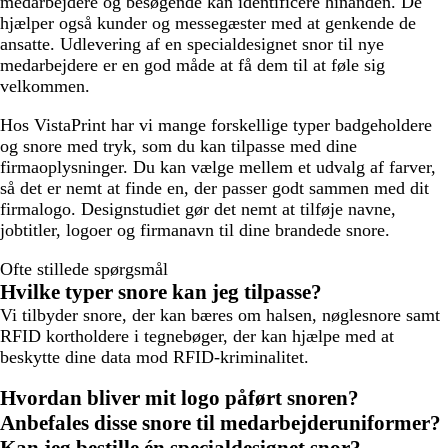
medarbejdere og besøgende kan identificere hinanden. De
l
hjælper også kunder og messegæster med at genkende de
å
ansatte. Udlevering af en specialdesignet snor til nye
medarbejdere er en god måde at få dem til at føle sig
velkommen.
Hos VistaPrint har vi mange forskellige typer badgeholdere
og snore med tryk, som du kan tilpasse med dine
firmaoplysninger. Du kan vælge mellem et udvalg af farver,
så det er nemt at finde en, der passer godt sammen med dit
firmalogo. Designstudiet gør det nemt at tilføje navne,
jobtitler, logoer og firmanavn til dine brandede snore.
Ofte stillede spørgsmål
Hvilke typer snore kan jeg tilpasse?
Vi tilbyder snore, der kan bæres om halsen, nøglesnore samt
RFID kortholdere i tegnebøger, der kan hjælpe med at
beskytte dine data mod RFID-kriminalitet.
Hvordan bliver mit logo påført snoren?
Anbefales disse snore til medarbejderuniformer?