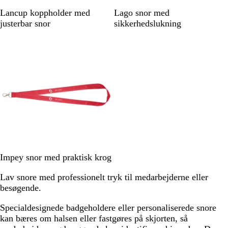
S
H
R
H
M
S
Lancup koppholder med
Lago snor med
o
v
ø
v
a
o
justerbar snor
sikkerhedslukning
r
i
d
i
r
r
Ikke på lager
t
d
d
i
t
n
e
b
l
å
R
M
H
S
Impey snor med praktisk krog
ø
a
v
o
Lav snore med professionelt tryk til medarbejderne eller
d
r
i
r
besøgende.
i
d
t
n
Specialdesignede badgeholdere eller personaliserede snore
e
kan bæres om halsen eller fastgøres på skjorten, så
b