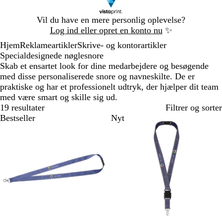
Slide
Vil du have en mere personlig oplevelse?
1
Log ind eller opret en konto nu
✨
af
Hjem
Reklameartikler
Skrive- og kontorartikler
1
Specialdesignede nøglesnore
Skab et ensartet look for dine medarbejdere og besøgende
med disse personaliserede snore og navneskilte. De er
praktiske og har et professionelt udtryk, der hjælper dit team
med være smart og skille sig ud.
19 resultater
Filtrer og sorter
Bestseller
Nyt