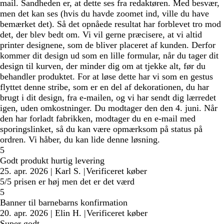
mail. Sandheden er, at dette ses fra redaktøren. Med besvær,
men det kan ses (hvis du havde zoomet ind, ville du have
bemærket det). Så det opnåede resultat har forblevet tro mod
det, der blev bedt om. Vi vil gerne præcisere, at vi altid
printer designene, som de bliver placeret af kunden. Derfor
kommer dit design ud som en lille formular, når du tager dit
design til kurven, der minder dig om at tjekke alt, før du
behandler produktet. For at løse dette har vi som en gestus
flyttet denne stribe, som er en del af dekorationen, du har
brugt i dit design, fra e-mailen, og vi har sendt dig lærredet
igen, uden omkostninger. Du modtager den den 4. juni. Når
den har forladt fabrikken, modtager du en e-mail med
sporingslinket, så du kan være opmærksom på status på
ordren. Vi håber, du kan lide denne løsning.
5
Godt produkt hurtig levering
25. apr. 2026
|
Karl S.
|
Verificeret køber
5/5 prisen er høj men det er det værd
5
Banner til barnebarns konfirmation
20. apr. 2026
|
Elin H.
|
Verificeret køber
Super godt