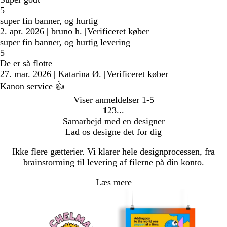
5
super fin banner, og hurtig
2. apr. 2026
|
bruno h.
|
Verificeret køber
super fin banner, og hurtig levering
5
De er så flotte
27. mar. 2026
|
Katarina Ø.
|
Verificeret køber
Kanon service 👍
Viser anmeldelser
1-5
1
2
3
Gå
Gå
Gå
Samarbejd med en designer
til
til
til
Lad os designe det for dig
side
side
side
Ikke flere gætterier. Vi klarer hele designprocessen, fra
brainstorming til levering af filerne på din konto.
Læs mere