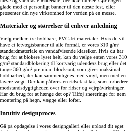
farve og vandfaste materiale, der ikke falmer. Gør nogen
glade med et personligt banner til den næste fest, eller
præsenter din nye virksomhed for verden på en messe.
Materialer og størrelser til enhver anledning
Vælg mellem tre holdbare, PVC-fri materialer. Hvis du vil
have et letvægtsbanner til alle formål, er vores 310 g/m²
standardmateriale en vandafvisende klassiker. Hvis du har
brug for at blokere lyset helt, kan du vælge enten vores 310
g/m² standardblokering til kortvarig udendørs brug eller det
tunge 360 g/m² premium block-out, som giver maksimal
holdbarhed, der kan sammenlignes med vinyl, men med en
lavere vægt. Der kan påføres en ridsefast lak, som forbedrer
modstandsdygtigheden over for ridser og vejrpåvirkninger.
Har du brug for at hænge det op? Tilføj snøreringe for nem
montering på hegn, vægge eller lofter.
Intuitiv designproces
Gå på opdagelse i vores designgalleri eller upload dit eget