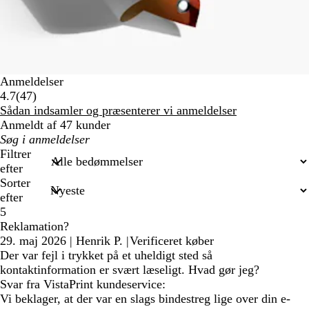
Anmeldelser
47
4.7
(
47
)
anmeldelser
Sådan indsamler og præsenterer vi anmeldelser
Anmeldt af 47 kunder
Min
søgetekst
Filtrer
efter
Sorter
efter
5
Reklamation?
29. maj 2026
|
Henrik P.
|
Verificeret køber
Der var fejl i trykket på et uheldigt sted så
kontaktinformation er svært læseligt. Hvad gør jeg?
Svar fra VistaPrint kundeservice:
Vi beklager, at der var en slags bindestreg lige over din e-