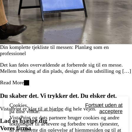
Din komplette tjekliste til messen: Planlæg som en
professionel
Det kan føles overvældende at forberede sig til en messe.
Mellem booking af din plads, design af din udstilling og […]
Read More
Du skaber det. Vi trykker det. Du elsker det.
Cookies,
Fortsæt uden at
VistaPrint er
klar til at hjælpe
dig hele vejen.
på dine vilkår.
acceptere
VistaPrint og dets partnere bruger cookies og andre
Lad os hjælpe dig
teknologier til at levere og forbedre vores tjenester,
Vores firma
til at målrette din oplevelse af hjemmesiden og til at