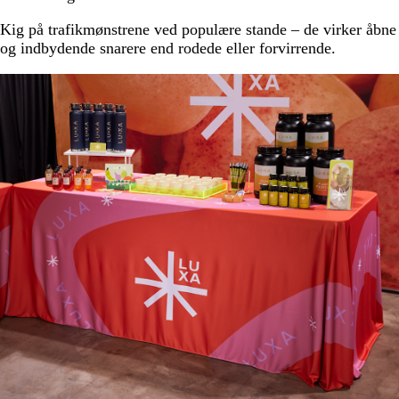
Kig på trafikmønstrene ved populære stande – de virker åbne
og indbydende snarere end rodede eller forvirrende.