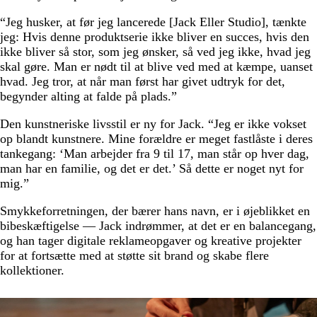
“Jeg husker, at før jeg lancerede [Jack Eller Studio], tænkte
jeg: Hvis denne produktserie ikke bliver en succes, hvis den
ikke bliver så stor, som jeg ønsker, så ved jeg ikke, hvad jeg
skal gøre. Man er nødt til at blive ved med at kæmpe, uanset
hvad. Jeg tror, at når man først har givet udtryk for det,
begynder alting at falde på plads.”
Den kunstneriske livsstil er ny for Jack. “Jeg er ikke vokset
op blandt kunstnere. Mine forældre er meget fastlåste i deres
tankegang: ‘Man arbejder fra 9 til 17, man står op hver dag,
man har en familie, og det er det.’ Så dette er noget nyt for
mig.”
Smykkeforretningen, der bærer hans navn, er i øjeblikket en
bibeskæftigelse — Jack indrømmer, at det er en balancegang,
og han tager digitale reklameopgaver og kreative projekter
for at fortsætte med at støtte sit brand og skabe flere
kollektioner.