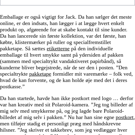
Emballage er også vigtigt for Jack. Da han sælger det meste
online, er den indsats, han lægger i at lægge hvert enkelt
produkt op, afgørende for at skabe kontakt til sine kunder.
Da han lancerede sin første kollektion, var det første, han
købte, klistermærker på ruller og specialfremstillet
pakketape. Så sættes
etiketterne
på den individuelle
emballage til hvert smykke samt på ydersiden af pakken
(sammen med specialtrykt vandaktiveret papirbånd), så
kunderne bliver begejstrede, når de ser den i posten. ”Den
specialtrykte
pakketape
formidler mit varemærke – folk ved,
hvad de kan forvente, og de kan holde øje med det i deres
postkasse.”
Da han startede, havde han ikke postkort med logo … derfor
var han kreativ med sit Polaroid-kamera. ”Jeg tog billeder af
mig selv med smykkerne på, og jeg lagde bare Polaroid-
billedet af mig selv i pakken.” Nu har han sine egne
postkort
,
men tilføjer stadig et personligt præg med håndskrevne
hilsner. ”Jeg skriver et takkebrev, som jeg vedlægger hver