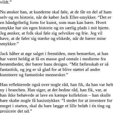
vildt.”
Nu ønsker han, at kunderne skal føle, at de får en del af ham
selv og en historie, når de køber Jack Eller-smykker. “Det er
en håndgribelig form for kunst, som man kan bære. Hvert
smykke har sin egen historie og en særlig plads i mit hjerte.
Jeg ønsker, at folk skal føle sig selvsikre og frie. Jeg vil
have, at de føler sig stærke og elskede, når de bærer mine
smykker.”
Jack håber at øge salget i fremtiden, men bemærker, at han
har været heldig at få en masse god omtale i medierne fra
berømtheder, der bærer hans designs. ”Mit fællesskab er så
fantastisk, og jeg er så glad for at blive støttet af andre
kunstnere og fantastiske mennesker.”
Han reflekterede også over nogle råd, han fik, da han var helt
ny i branchen. Han siger, at det bedste råd, han fik, var, at
han ikke behøvede at lave en kæmpe kollektion – han skulle
bare skabe nogle få basisstykker. ”I stedet for at investere for
meget i starten, skal du bare lægge et lille beløb i én ting og
projicere det ud.”