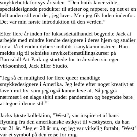
smykkebutik for syv år siden. “Den butik laver vilde,
specialdesignede produkter til atleter og rappere, og det er en
helt anden stil end det, jeg laver. Men jeg fik foden indenfor.
Det var min første introduktion til den verden.”
Efter flere år inden for luksusdetailhandel begyndte Jack at
arbejde med mindre kendte designere i deres hjem og studier
for at få et endnu dybere indblik i smykkeindustrien. Han
meldte sig til tekniske smykkefremstillingskurser på
Barnsdall Art Park og startede for to år siden sin egen
virksomhed, Jack Eller Studio.
“Jeg så en mulighed for flere queer mandlige
smykkedesignere i Amerika. Jeg ledte efter noget kreativt at
lave i mit liv, som jeg også kunne leve af. Så jeg gik
nærmest i en slags skjul under pandemien og begyndte bare
at tegne i denne stil.”
Jacks første kollektion, ”West”, var inspireret af hans
flytning fra den amerikanske østkyst til vestkysten, da han
var 21 år. “Jeg er 28 år nu, og jeg var virkelig fortabt. ’West’
var et symbol på den rejse for mig.