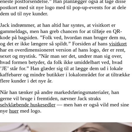
eneste postforsendelse.” Han planlægger også at tage disse
postkort med sit nye logo med til pop-up-events for at dele
dem ud til nye kunder.
Jack indrømmer, at han altid har syntes, at visitkort er
gammeldags, men han greb chancen for at tilføje en QR-
kode på bagsiden. ”Folk ved, hvordan man bruger dem nu,
og det er ikke længere så spildt.” Forsiden af hans
visitkort
har en overdimensioneret version af hans logo, der er rent,
sexet og mystisk. ”Når man ser det, undrer man sig over,
hvad formen betyder, da folk ikke umiddelbart ved, hvad
’JE’ står for.” Han glæder sig til at lægge dem ud i lokale
kaffebarer og mindre butikker i lokalområdet for at tiltrække
flere kunder i det nye år.
Når han tænker på andre markedsføringsmaterialer, han
gerne vil bruge i fremtiden, nævner Jack straks
selvklæbende huskesedler
— men han er også vild med sine
nye
huer
med logo.