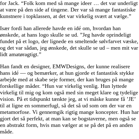
for Jack. “Folk kom med så mange ideer … det var underligt
at være på den side af tingene. Der var så mange fantastiske
kunstnere i topklassen, at det var virkelig svært at vælge.”
Især fordi han allerede havde en idé om, hvordan han
ønskede, at hans logo skulle se ud. ”Jeg havde oprindeligt
fundet på et logo, der lignede en smeltende sølvfarvet væske,
og det var sådan, jeg ønskede, det skulle se ud – men mit var
lidt amatøragtigt.”
Han fandt en designer, EMWDesigns, der kunne realisere
hans idé — og bemærker, at hun gjorde et fantastisk stykke
arbejde med at skabe seje former, der kan bruges på mange
forskellige måder. “Hun var virkelig venlig. Hun lyttede
virkelig til mig og kom også med sin meget klare og tydelige
vision. På et tidspunkt tænkte jeg, at vi måske kunne få ’JE’
til at ligne en sommerfugl, så det så ud som om der var en
metamorfose. Vi gennemgik rigtig mange koncepter. Hun har
gjort det så perfekt, at man kan se bogstaverne, men også se
en abstrakt form, hvis man vælger at se på det på en anden
måde.