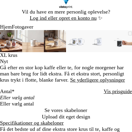
Slide
Vil du have en mere personlig oplevelse?
1
Log ind eller opret en konto nu
✨
af
Hjem
Fotogaver
1
Slide
Zoombart
Zoomet
Brug
Klik
Zoombart
Zoomet
Brug
Klik
Zoombart
Zoomet
Brug
Klik
Zoombart
Zoomet
Brug
Klik
Zoombart
Zoomet
Brug
Klik
Zoom
Zoom
Brug
Klik
1
billede
til
tasterne
for
billede
til
tasterne
for
billede
til
tasterne
for
billede
til
tasterne
for
billede
til
tasterne
for
bille
til
taste
for
af
minimum
plus
at
minimum
plus
at
minimum
plus
at
minimum
plus
at
minimum
plus
at
min
plus
at
6
og
udvide
og
udvide
og
udvide
og
udvide
og
udvide
og
udvi
XL krus
minus
minus
minus
minus
minus
minu
Nyt
til
til
til
til
til
til
Gå efter en stor kop kaffe eller te, for nogle morgener har
at
at
at
at
at
at
man bare brug for lidt ekstra. Få et ekstra stort, personligt
zoome
zoome
zoome
zoome
zoome
zoom
krus trykt i flotte, blanke farver.
Se yderligere oplysninger
og
og
og
og
og
og
piletasterne
piletasterne
piletasterne
piletasterne
piletasterne
pilet
Antal
*
Vis prisguide
til
til
til
til
til
til
at
at
at
at
at
at
Eller vælg antal
panorere
panorere
panorere
panorere
panorere
pano
Se vores skabeloner
Upload dit eget design
Specifikationer og skabeloner
Få det bedste ud af dine ekstra store krus til te, kaffe og