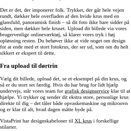
Det er det, der imponerer folk. Trykket, der går hele vejen
rundt, dækker hele overfladen af den hvide krus med en
glansfuld, panoramisk finish – så dit foto ikke bare sidder på
siden, men dækker hele kruset. Upload dit billede via vores
brugervenlige onlineværktøj, så klarer vores tryk i høj
opløsning resten. Du behøver ikke at vide noget om design
for at ende med et stort fotokrus, der ser ud, som om du helt
sikkert er ekspert til dette.
Fra upload til dørtrin
Vælg dit billede, upload det, se et eksempel på din krus, og
så er du stort set færdig. Hvis du har brug for lidt hjælp
undervejs, står vores team for
grafisk designservice
klar til at
hjælpe. Vi trykker og sender dit ekstra store, personlige krus
direkte til dig – det tåler både opvaskemaskine og mikroovn
og er klar til alt, hvad dagen måtte byde på.
VistaPrint har designskabeloner til
XL krus
i forskellige
stilarter.