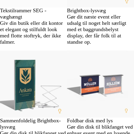
Tekstilrammer SEG -
Brightbox-lysvæg
væghængt
Gør dit næste event eller
Giv din butik eller dit kontor
udsalg til noget helt særligt
et elegant og stilfuldt look
med et baggrundsbelyst
med flotte stoftryk, der ikke
display, der får folk til at
falmer.
standse op.
Sammenfoldelig Brightbox-
Foldbar disk med lys
lysvæg
Gør din disk til blikfanget ved
Gør din disk til blikfanget ved
enhver event med en lysende