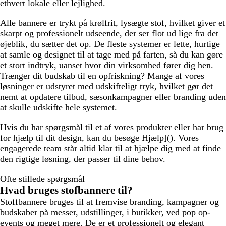
ethvert lokale eller lejlighed.
Alle bannere er trykt på krølfrit, lysægte stof, hvilket giver et
skarpt og professionelt udseende, der ser flot ud lige fra det
øjeblik, du sætter det op. De fleste systemer er lette, hurtige
at samle og designet til at tage med på farten, så du kan gøre
et stort indtryk, uanset hvor din virksomhed fører dig hen.
Trænger dit budskab til en opfriskning? Mange af vores
løsninger er udstyret med udskifteligt tryk, hvilket gør det
nemt at opdatere tilbud, sæsonkampagner eller branding uden
at skulle udskifte hele systemet.
Hvis du har spørgsmål til et af vores produkter eller har brug
for hjælp til dit design, kan du besøge Hjælp](). Vores
engagerede team står altid klar til at hjælpe dig med at finde
den rigtige løsning, der passer til dine behov.
Ofte stillede spørgsmål
Hvad bruges stofbannere til?
Stoffbannere bruges til at fremvise branding, kampagner og
budskaber på messer, udstillinger, i butikker, ved pop op-
events og meget mere. De er et professionelt og elegant