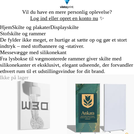
Slide
Vil du have en mere personlig oplevelse?
1
Log ind eller opret en konto nu
✨
af
Hjem
Skilte og plakater
Displayskilte
1
Stofskilte og rammer
De fylder ikke meget, er hurtige at sætte op og gør et stort
indtryk – med stofbannere og -stativer.
Messevægge med silikonekant
Fra lysbokse til vægmonterede rammer giver skilte med
silikonekanter et eksklusivt, elegant udseende, der forvandler
ethvert rum til et udstillingsvindue for dit brand.
Ikke på lager
Nye valgmuligheder