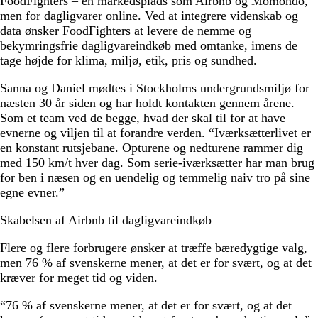
FoodFighters – en markedsplads som Airbnb og Momondo,
men for dagligvarer online. Ved at integrere videnskab og
data ønsker FoodFighters at levere de nemme og
bekymringsfrie dagligvareindkøb med omtanke, imens de
tage højde for klima, miljø, etik, pris og sundhed.
Sanna og Daniel mødtes i Stockholms undergrundsmiljø for
næsten 30 år siden og har holdt kontakten gennem årene.
Som et team ved de begge, hvad der skal til for at have
evnerne og viljen til at forandre verden. “Iværksætterlivet er
en konstant rutsjebane. Opturene og nedturene rammer dig
med 150 km/t hver dag. Som serie-iværksætter har man brug
for ben i næsen og en uendelig og temmelig naiv tro på sine
egne evner.”
Skabelsen af Airbnb til dagligvareindkøb
Flere og flere forbrugere ønsker at træffe bæredygtige valg,
men 76 % af svenskerne mener, at det er for svært, og at det
kræver for meget tid og viden.
“76 % af svenskerne mener, at det er for svært, og at det