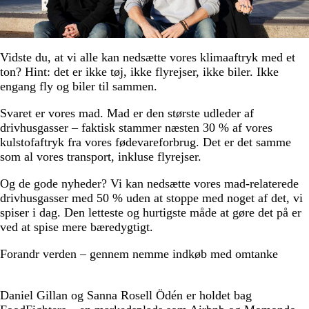
Vidste du, at vi alle kan nedsætte vores klimaaftryk med et
ton? Hint: det er ikke tøj, ikke flyrejser, ikke biler. Ikke
engang fly og biler til sammen.
Svaret er vores mad. Mad er den største udleder af
drivhusgasser – faktisk stammer næsten 30 % af vores
kulstofaftryk fra vores fødevareforbrug. Det er det samme
som al vores transport, inkluse flyrejser.
Og de gode nyheder? Vi kan nedsætte vores mad-relaterede
drivhusgasser med 50 % uden at stoppe med noget af det, vi
spiser i dag. Den letteste og hurtigste måde at gøre det på er
ved at spise mere bæredygtigt.
Forandr verden – gennem nemme indkøb med omtanke
Daniel Gillan og Sanna Rosell Ödén er holdet bag