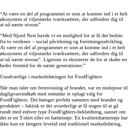
“At være en del af programmet er som at komme ind i et helt
økosystem af viljestærke iværksættere, der udfordrer dig til
at nå næste niveau”
“Med Njord Nest havde vi en mulighed for at få det bedste
fra to verdener – social påvirkning og forretningsudvikling.
At være en del af programmet er som at komme ind i et helt
økosystem af viljestærke iværksættere, der udfordrer dig til
at nå næste niveau”. Ligesom os eksisterer de for at skabe en
bedre fremtid for de næste generationer.”
Uundværlige i markedsføringen for FoodFighters
Når man taler om fremvisning af brandet, var en mulepose til
dagligvareindkøb med omtanke et oplagt valg for
FoodFighters. Det hænger perfekt sammen med brandet og
produktet – faktisk er det uvurderligt at få nogen til at gå
rundt med enhver type FoodFighters-beklædning, uanset om
det er en T-shirt eller en hættetrøje. En kvalitetshættetrøje har
ikke kun en længere levetid end traditionel markedsføring,