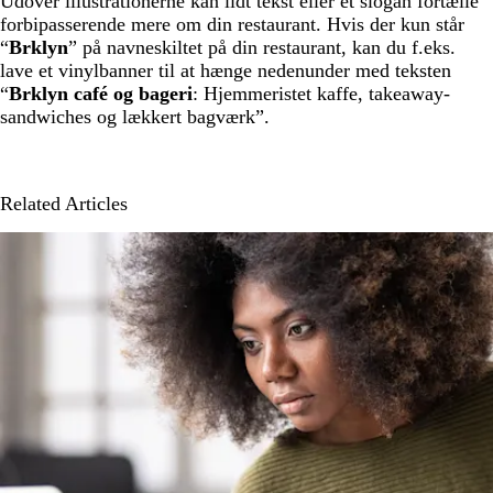
Udover illustrationerne kan lidt tekst eller et slogan fortælle
forbipasserende mere om din restaurant. Hvis der kun står
“
Brklyn
” på navneskiltet på din restaurant, kan du f.eks.
lave et vinylbanner til at hænge nedenunder med teksten
“
Brklyn café og bageri
: Hjemmeristet kaffe, takeaway-
sandwiches og lækkert bagværk”.
Related Articles