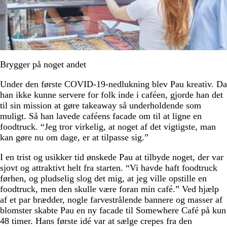
Brygger på noget andet
Under den første COVID-19-nedlukning blev Pau kreativ. Da
han ikke kunne servere for folk inde i caféen, gjorde han det
til sin mission at gøre takeaway så underholdende som
muligt. Så han lavede caféens facade om til at ligne en
foodtruck. “Jeg tror virkelig, at noget af det vigtigste, man
kan gøre nu om dage, er at tilpasse sig.”
I en trist og usikker tid ønskede Pau at tilbyde noget, der var
sjovt og attraktivt helt fra starten. “Vi havde haft foodtruck
førhen, og pludselig slog det mig, at jeg ville opstille en
foodtruck, men den skulle være foran min café.” Ved hjælp
af et par brædder, nogle farvestrålende bannere og masser af
blomster skabte Pau en ny facade til Somewhere Café på kun
48 timer. Hans første idé var at sælge crepes fra den