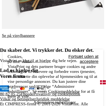
Se på vinylbannere
Du skaber det. Vi trykker det. Du elsker det.
Cookies,
Fortsæt uden at
VistaPrint er
klar til at hjælpe
dig hele vejen.
på dine vilkår.
acceptere
VistaPrint og dets partnere bruger cookies og andre
Lad os hjælpe dig
teknologier til at levere og forbedre vores tjenester,
Vores firma
til at målrette din oplevelse af hjemmesiden og til at
vise personlige annoncer. Du kan justere dine
præferencer ved at vælge “Administrer
indstillinger”. Se vores
Cookiemeddelelse
for at få
80 82 05 25
Forside
Privatlivs- og cookiepolitik
mere at vide.
Vilkår og betingelser
Juridisk meddelelse
Administrer indstillinger
Et CIMPRESS-firma
© 2001-2026 VistaPrint. Alle