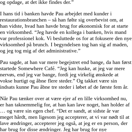
og opdage, at det ikke findes der.”
I hans tid i banken havde Pau arbejdet med kunder i
restaurationsbranchen – så han følte sig overbevist om, at
han vidste, hvad han havde brug for økonomisk for at starte
en virksomhed. “Jeg havde en kollega i banken, hvis mand
var professionel kok. Vi besluttede os for at fokusere den nye
virksomhed på brunch. I begyndelsen tog han sig af maden,
og jeg tog mig af det administrative.”
Pau sagde, at han var mere begejstret end bange, da han først
startede Somewhere Café. “Jeg kan huske, at jeg var mere
nervøs, end jeg var bange, fordi jeg virkelig ønskede at
vokse hurtigt og åbne flere steder.” Og takket være sin
indsats kunne Pau åbne tre steder i løbet af de første fem år.
Når Pau tænker over at være ejer af en lille virksomhed nu,
er han taknemmelig for, at han kan lave noget, han holder af
… og være sin egen chef. “Det er sandt, at sidste år var
meget hårdt, men ligesom jeg accepterer, at vi var nødt til at
lave ændringer, accepterer jeg også, at jeg er en person, der
har brug for disse ændringer. Jeg har brug for nye