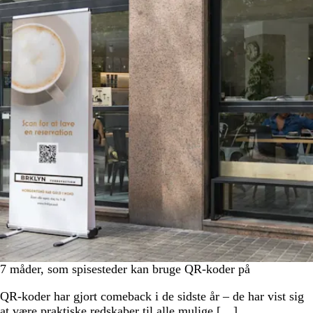
7 måder, som spisesteder kan bruge QR-koder på
QR-koder har gjort comeback i de sidste år – de har vist sig
at være praktiske redskaber til alle mulige […]