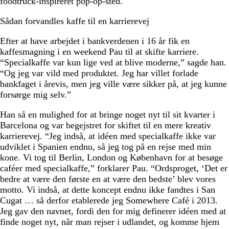
foodtruck-inspireret pop-op-sted.
Sådan forvandles kaffe til en karrierevej
Efter at have arbejdet i bankverdenen i 16 år fik en
kaffesmagning i en weekend Pau til at skifte karriere.
“Specialkaffe var kun lige ved at blive moderne,” sagde han.
“Og jeg var vild med produktet. Jeg har villet forlade
bankfaget i årevis, men jeg ville være sikker på, at jeg kunne
forsørge mig selv.”
Han så en mulighed for at bringe noget nyt til sit kvarter i
Barcelona og var begejstret for skiftet til en mere kreativ
karrierevej. “Jeg indså, at idéen med specialkaffe ikke var
udviklet i Spanien endnu, så jeg tog på en rejse med min
kone. Vi tog til Berlin, London og København for at besøge
caféer med specialkaffe,” forklarer Pau. “Ordsproget, ‘Det er
bedre at være den første en at være den bedste’ blev vores
motto. Vi indså, at dette koncept endnu ikke fandtes i San
Cugat … så derfor etablerede jeg Somewhere Café i 2013.
Jeg gav den navnet, fordi den for mig definerer idéen med at
finde noget nyt, når man rejser i udlandet, og komme hjem