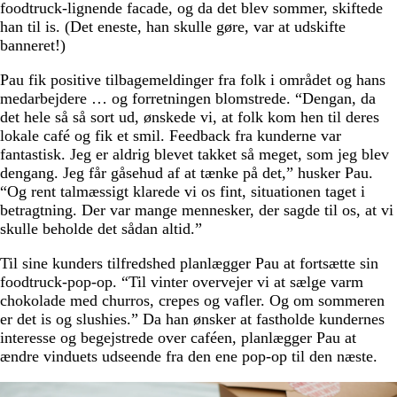
foodtruck-lignende facade, og da det blev sommer, skiftede
han til is. (Det eneste, han skulle gøre, var at udskifte
banneret!)
Pau fik positive tilbagemeldinger fra folk i området og hans
medarbejdere … og forretningen blomstrede. “Dengan, da
det hele så så sort ud, ønskede vi, at folk kom hen til deres
lokale café og fik et smil. Feedback fra kunderne var
fantastisk. Jeg er aldrig blevet takket så meget, som jeg blev
dengang. Jeg får gåsehud af at tænke på det,” husker Pau.
“Og rent talmæssigt klarede vi os fint, situationen taget i
betragtning. Der var mange mennesker, der sagde til os, at vi
skulle beholde det sådan altid.”
Til sine kunders tilfredshed planlægger Pau at fortsætte sin
foodtruck-pop-op. “Til vinter overvejer vi at sælge varm
chokolade med churros, crepes og vafler. Og om sommeren
er det is og slushies.” Da han ønsker at fastholde kundernes
interesse og begejstrede over caféen, planlægger Pau at
ændre vinduets udseende fra den ene pop-op til den næste.