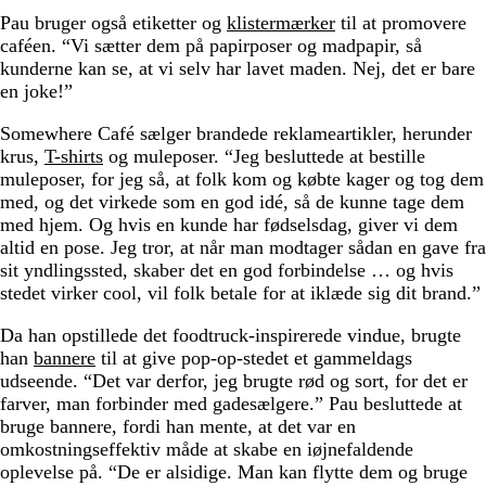
Pau bruger også etiketter og
klistermærker
til at promovere
caféen. “Vi sætter dem på papirposer og madpapir, så
kunderne kan se, at vi selv har lavet maden. Nej, det er bare
en joke!”
Somewhere Café sælger brandede reklameartikler, herunder
krus,
T-shirts
og muleposer. “Jeg besluttede at bestille
muleposer, for jeg så, at folk kom og købte kager og tog dem
med, og det virkede som en god idé, så de kunne tage dem
med hjem. Og hvis en kunde har fødselsdag, giver vi dem
altid en pose. Jeg tror, at når man modtager sådan en gave fra
sit yndlingssted, skaber det en god forbindelse … og hvis
stedet virker cool, vil folk betale for at iklæde sig dit brand.”
Da han opstillede det foodtruck-inspirerede vindue, brugte
han
bannere
til at give pop-op-stedet et gammeldags
udseende. “Det var derfor, jeg brugte rød og sort, for det er
farver, man forbinder med gadesælgere.” Pau besluttede at
bruge bannere, fordi han mente, at det var en
omkostningseffektiv måde at skabe en iøjnefaldende
oplevelse på. “De er alsidige. Man kan flytte dem og bruge