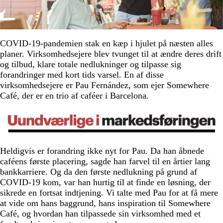
COVID-19-pandemien stak en kæp i hjulet på næsten alles
planer. Virksomhedsejere blev tvunget til at ændre deres drift
og tilbud, klare totale nedlukninger og tilpasse sig
forandringer med kort tids varsel. En af disse
virksomhedsejere er Pau Fernández, som ejer Somewhere
Café, der er en trio af caféer i Barcelona.
Heldigvis er forandring ikke nyt for Pau. Da han åbnede
caféens første placering, sagde han farvel til en årtier lang
bankkarriere. Og da den første nedlukning på grund af
COVID-19 kom, var han hurtig til at finde en løsning, der
sikrede en fortsat indtjening. Vi talte med Pau for at få mere
at vide om hans baggrund, hans inspiration til Somewhere
Café, og hvordan han tilpassede sin virksomhed med et