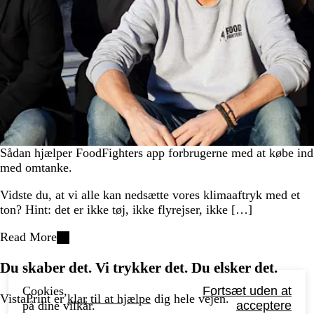
Sådan hjælper FoodFighters app forbrugerne med at købe ind
med omtanke.
Vidste du, at vi alle kan nedsætte vores klimaaftryk med et
ton? Hint: det er ikke tøj, ikke flyrejser, ikke […]
Read More
Du skaber det. Vi trykker det. Du elsker det.
Cookies,
Fortsæt uden at
VistaPrint er
klar til at hjælpe
dig hele vejen.
på dine vilkår.
acceptere