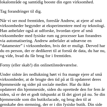
lokalområde og samtidig booste din egen virksomhed.
Tag forandringer til dig.
Når vi ser mod fremtiden, foreslår Andrew, at ejere af små
virksomheder begynder at eksperimentere med ny teknologi.
Han anbefaler også at udforske, hvordan ejere af små
virksomheder med fysiske rum og processer kan forandres
via automatisering. Andrew anbefaler at udnævne en
“datamester” i virksomheden, hvis det er muligt. Derved har
du en person, der er dedikeret til at forstå de data, du har nu,
og vide, hvad du får brug for i fremtiden.
Forny (eller skab!) din onlinetilstedeværelse.
Under sidste års nedlukning hørt vi fra mange ejere af små
virksomheder, at de brugte den tid på at få opdateret deres
hjemmeside og sider på sociale medier. Har du ikke
opdateret din hjemmeside, siden du oprettede den for fem år
siden, så er det et godt tidspunkt at få det gjort på nu. Se din
hjemmeside som din butiksfacade, og brug den til at
genskabe den stemning, der er i din fysiske butik. Din side