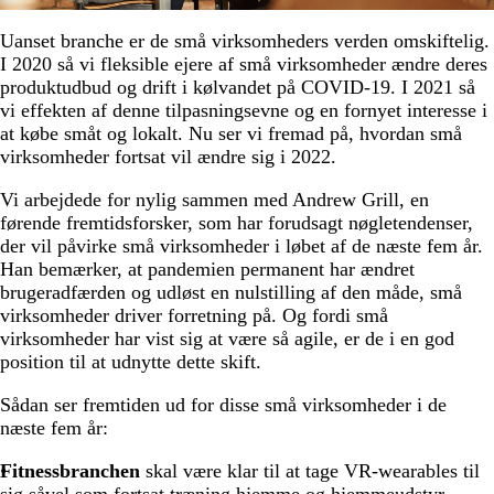
Uanset branche er de små virksomheders verden omskiftelig.
I 2020 så vi fleksible ejere af små virksomheder ændre deres
produktudbud og drift i kølvandet på COVID-19. I 2021 så
vi effekten af denne tilpasningsevne og en fornyet interesse i
at købe småt og lokalt. Nu ser vi fremad på, hvordan små
virksomheder fortsat vil ændre sig i 2022.
Vi arbejdede for nylig sammen med Andrew Grill, en
førende fremtidsforsker, som har forudsagt nøgletendenser,
der vil påvirke små virksomheder i løbet af de næste fem år.
Han bemærker, at pandemien permanent har ændret
brugeradfærden og udløst en nulstilling af den måde, små
virksomheder driver forretning på. Og fordi små
virksomheder har vist sig at være så agile, er de i en god
position til at udnytte dette skift.
Sådan ser fremtiden ud for disse små virksomheder i de
næste fem år:
Fitnessbranchen
skal være klar til at tage VR-wearables til