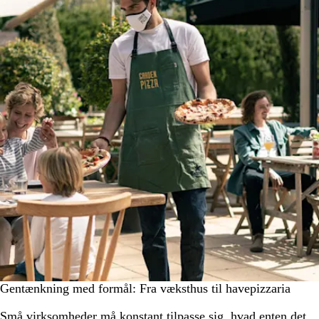
Gentænkning med formål: Fra væksthus til havepizzaria
Små virksomheder må konstant tilpasse sig, hvad enten det