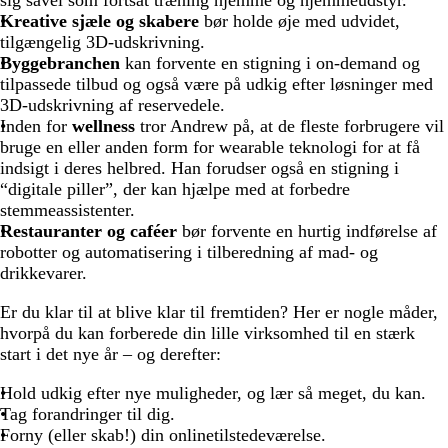
sig såvel som fortsat træning hjemme og hjemmeudstyr.
Kreative sjæle og skabere
bør holde øje med udvidet,
tilgængelig 3D-udskrivning.
Byggebranchen
kan forvente en stigning i on-demand og
tilpassede tilbud og også være på udkig efter løsninger med
3D-udskrivning af reservedele.
Inden for
wellness
tror Andrew på, at de fleste forbrugere vil
bruge en eller anden form for wearable teknologi for at få
indsigt i deres helbred. Han forudser også en stigning i
“digitale piller”, der kan hjælpe med at forbedre
stemmeassistenter.
Restauranter og caféer
bør forvente en hurtig indførelse af
robotter og automatisering i tilberedning af mad- og
drikkevarer.
Er du klar til at blive klar til fremtiden? Her er nogle måder,
hvorpå du kan forberede din lille virksomhed til en stærk
start i det nye år – og derefter:
Hold udkig efter nye muligheder, og lær så meget, du kan.
Tag forandringer til dig.
Forny (eller skab!) din onlinetilstedeværelse.