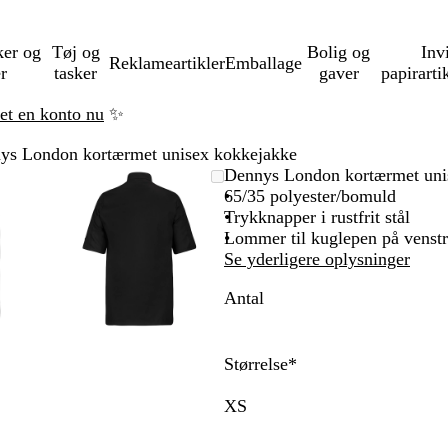
ker og
Tøj og
Bolig og
Inv
Reklameartikler
Emballage
er
tasker
gaver
papirarti
ret en konto nu
✨
ys London kortærmet unisex kokkejakke
mbart
met
g
k
Zoombart
Zoomet
Brug
Klik
Dennys London kortærmet uni
ede
erne
billede
til
tasterne
for
65/35 polyester/bomuld
nimum
s
minimum
plus
at
Trykknapper i rustfrit stål
ide
og
udvide
Lommer til kuglepen på venst
us
minus
Se yderligere oplysninger
til
Antal
at
me
zoome
og
tasterne
piletasterne
Størrelse
*
til
at
XS
orere
panorere