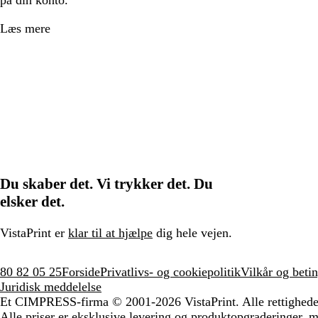
Læs mere
Du skaber det. Vi trykker det. Du
elsker det.
VistaPrint er
klar til at hjælpe
dig hele vejen.
80 82 05 25
Forside
Privatlivs- og cookiepolitik
Vilkår og betin
Juridisk meddelelse
Et CIMPRESS-firma
© 2001-2026 VistaPrint. Alle rettighede
Alle priser er eksklusive levering og produktopgraderinger, 