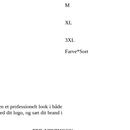
M
XL
3XL
Farve
*
Sort
S
H
o
v
r
i
t
d
et professionelt look i både
d dit logo, og sæt dit brand i