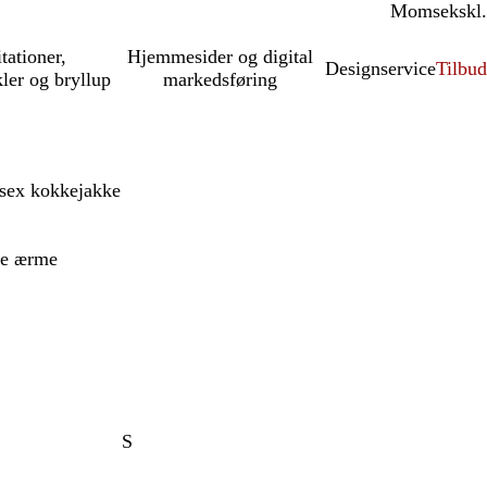
Moms
inkl.
ekskl.
itationer,
Hjemmesider og digital
Designservice
Tilbud
kler og bryllup
markedsføring
sex kokkejakke
re ærme
S